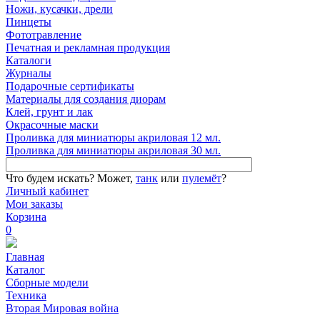
Ножи, кусачки, дрели
Пинцеты
Фототравление
Печатная и рекламная продукция
Каталоги
Журналы
Подарочные сертификаты
Материалы для создания диорам
Клей, грунт и лак
Окрасочные маски
Проливка для миниатюры акриловая 12 мл.
Проливка для миниатюры акриловая 30 мл.
Что будем искать?
Может,
танк
или
пулемёт
?
Личный кабинет
Мои заказы
Корзина
0
Главная
Каталог
Сборные модели
Техника
Вторая Мировая война