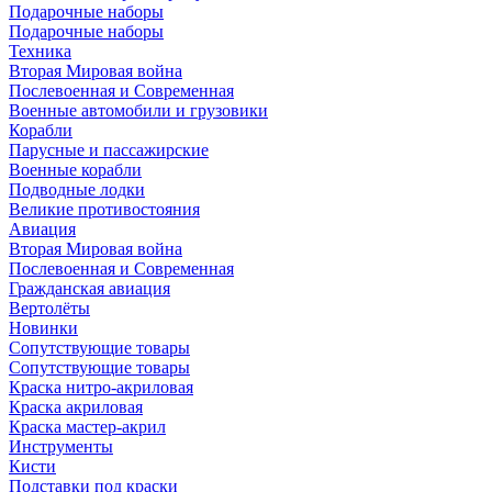
Подарочные наборы
Подарочные наборы
Техника
Вторая Мировая война
Послевоенная и Современная
Военные автомобили и грузовики
Корабли
Парусные и пассажирские
Военные корабли
Подводные лодки
Великие противостояния
Авиация
Вторая Мировая война
Послевоенная и Современная
Гражданская авиация
Вертолёты
Новинки
Сопутствующие товары
Сопутствующие товары
Краска нитро-акриловая
Краска акриловая
Краска мастер-акрил
Инструменты
Кисти
Подставки под краски