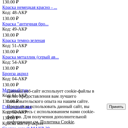
130.00 ₽
Краска немецкая красно - ...
Код: 48-АКР
130.00 ₽
Краска "античная бро...
Код: 49-АКР
130.00 ₽
Краска темно-зеленая
Код: 51-АКР
130.00 ₽
Краска металлик (серый ав...
Код: 54-АКР
130.00 ₽
Бронза акрил
Код: 04-АКР
130.00 ₽
Матовый лак
Данный веб-сайт использует cookie-файлы в
Код: 61-АКР
целях предоставления вам лучшего
пользовательского опыта на нашем сайте.
130.00 ₽
Продолжая использовать данный сайт, вы
Глянцевый лак
Принять
соглашаетесь с использованием нами cookie-
Код: 62-АКР
файлов. Для получения дополнительной
130.00 ₽
информации см.
Политика Cookie
.
Краска мастер-акрил