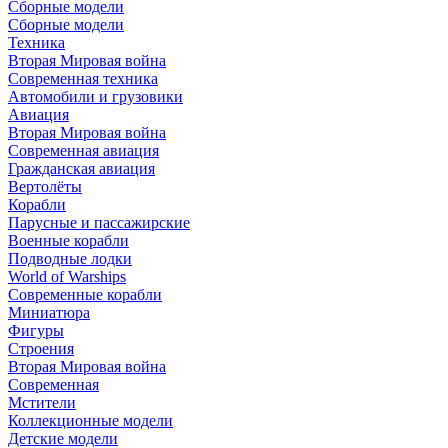
Сборные модели
Сборные модели
Техника
Вторая Мировая война
Современная техника
Автомобили и грузовики
Авиация
Вторая Мировая война
Современная авиация
Гражданская авиация
Вертолёты
Корабли
Парусные и пассажирские
Военные корабли
Подводные лодки
World of Warships
Современные корабли
Миниатюра
Фигуры
Строения
Вторая Мировая война
Современная
Мстители
Коллекционные модели
Детские модели