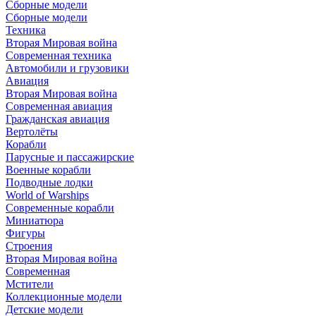
Сборные модели
Сборные модели
Техника
Вторая Мировая война
Современная техника
Автомобили и грузовики
Авиация
Вторая Мировая война
Современная авиация
Гражданская авиация
Вертолёты
Корабли
Парусные и пассажирские
Военные корабли
Подводные лодки
World of Warships
Современные корабли
Миниатюра
Фигуры
Строения
Вторая Мировая война
Современная
Мстители
Коллекционные модели
Детские модели