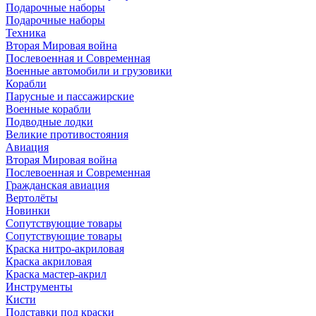
Подарочные наборы
Подарочные наборы
Техника
Вторая Мировая война
Послевоенная и Современная
Военные автомобили и грузовики
Корабли
Парусные и пассажирские
Военные корабли
Подводные лодки
Великие противостояния
Авиация
Вторая Мировая война
Послевоенная и Современная
Гражданская авиация
Вертолёты
Новинки
Сопутствующие товары
Сопутствующие товары
Краска нитро-акриловая
Краска акриловая
Краска мастер-акрил
Инструменты
Кисти
Подставки под краски