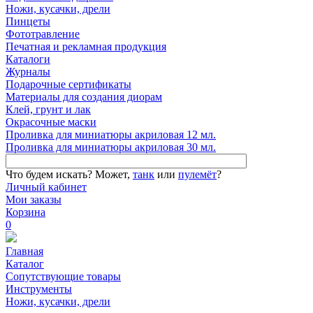
Ножи, кусачки, дрели
Пинцеты
Фототравление
Печатная и рекламная продукция
Каталоги
Журналы
Подарочные сертификаты
Материалы для создания диорам
Клей, грунт и лак
Окрасочные маски
Проливка для миниатюры акриловая 12 мл.
Проливка для миниатюры акриловая 30 мл.
Что будем искать?
Может,
танк
или
пулемёт
?
Личный кабинет
Мои заказы
Корзина
0
Главная
Каталог
Сопутствующие товары
Инструменты
Ножи, кусачки, дрели