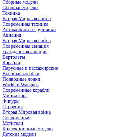
Сборные модели
Сборные модели
Техника
Вторая Мировая война
Современная техника
Автомобили и грузовики
Авиация
Вторая Мировая война
Современная авиация
Гражданская авиация
Вертолёты
Корабли
Парусные и пассажирские
Военные корабли
Подводные лодки
World of Warships
Современные корабли
Миниатюра
Фигуры
Строения
Вторая Мировая война
Современная
Мстители
Коллекционные модели
Детские модели