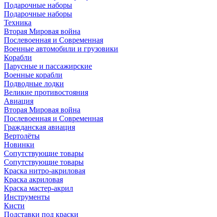
Подарочные наборы
Подарочные наборы
Техника
Вторая Мировая война
Послевоенная и Современная
Военные автомобили и грузовики
Корабли
Парусные и пассажирские
Военные корабли
Подводные лодки
Великие противостояния
Авиация
Вторая Мировая война
Послевоенная и Современная
Гражданская авиация
Вертолёты
Новинки
Сопутствующие товары
Сопутствующие товары
Краска нитро-акриловая
Краска акриловая
Краска мастер-акрил
Инструменты
Кисти
Подставки под краски