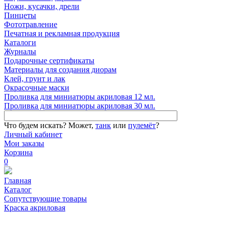
Ножи, кусачки, дрели
Пинцеты
Фототравление
Печатная и рекламная продукция
Каталоги
Журналы
Подарочные сертификаты
Материалы для создания диорам
Клей, грунт и лак
Окрасочные маски
Проливка для миниатюры акриловая 12 мл.
Проливка для миниатюры акриловая 30 мл.
Что будем искать?
Может,
танк
или
пулемёт
?
Личный кабинет
Мои заказы
Корзина
0
Главная
Каталог
Сопутствующие товары
Краска акриловая