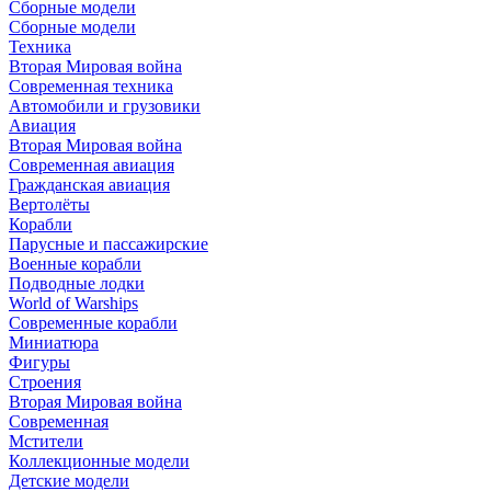
Сборные модели
Сборные модели
Техника
Вторая Мировая война
Современная техника
Автомобили и грузовики
Авиация
Вторая Мировая война
Современная авиация
Гражданская авиация
Вертолёты
Корабли
Парусные и пассажирские
Военные корабли
Подводные лодки
World of Warships
Современные корабли
Миниатюра
Фигуры
Строения
Вторая Мировая война
Современная
Мстители
Коллекционные модели
Детские модели