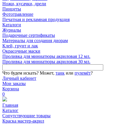
Ножи, кусачки, дрели
Пинцеты
Фототравление
Печатная и рекламная продукция
Каталоги
Журналы
Подарочные сертификаты
Материалы для создания диорам
Клей, грунт и лак
Окрасочные маски
Проливка для миниатюры акриловая 12 мл.
Проливка для миниатюры акриловая 30 мл.
Что будем искать?
Может,
танк
или
пулемёт
?
Личный кабинет
Мои заказы
Корзина
0
Главная
Каталог
Сопутствующие товары
Краска мастер-акрил