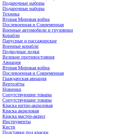
Подарочные наборы
Подарочные наборы
Техника
Вторая Мировая война
Послевоенная и Современная
Военные автомобили и грузовики
Корабли
Парусные и пассажирские
Военные корабли
Подводные лодки
Великие противостояния
Авиация
Вторая Мировая война
Послевоенная и Современная
Гражданская авиация
Вертолёты
Новинки
Сопутствующие товары
Сопутствующие товары
Краска нитро-акриловая
Краска акриловая
Краска мастер-акрил
Инструменты
Кисти
Подставки под краски