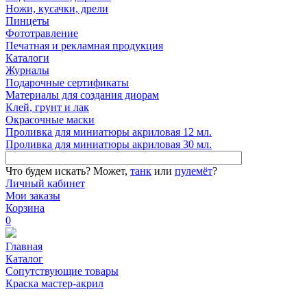
Ножи, кусачки, дрели
Пинцеты
Фототравление
Печатная и рекламная продукция
Каталоги
Журналы
Подарочные сертификаты
Материалы для создания диорам
Клей, грунт и лак
Окрасочные маски
Проливка для миниатюры акриловая 12 мл.
Проливка для миниатюры акриловая 30 мл.
Что будем искать?
Может,
танк
или
пулемёт
?
Личный кабинет
Мои заказы
Корзина
0
Главная
Каталог
Сопутствующие товары
Краска мастер-акрил