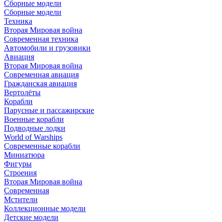
Сборные модели
Сборные модели
Техника
Вторая Мировая война
Современная техника
Автомобили и грузовики
Авиация
Вторая Мировая война
Современная авиация
Гражданская авиация
Вертолёты
Корабли
Парусные и пассажирские
Военные корабли
Подводные лодки
World of Warships
Современные корабли
Миниатюра
Фигуры
Строения
Вторая Мировая война
Современная
Мстители
Коллекционные модели
Детские модели