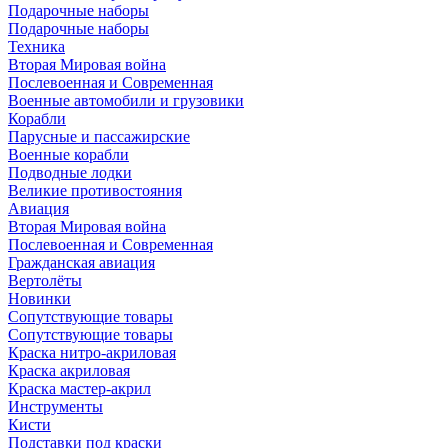
Подарочные наборы
Подарочные наборы
Техника
Вторая Мировая война
Послевоенная и Современная
Военные автомобили и грузовики
Корабли
Парусные и пассажирские
Военные корабли
Подводные лодки
Великие противостояния
Авиация
Вторая Мировая война
Послевоенная и Современная
Гражданская авиация
Вертолёты
Новинки
Сопутствующие товары
Сопутствующие товары
Краска нитро-акриловая
Краска акриловая
Краска мастер-акрил
Инструменты
Кисти
Подставки под краски