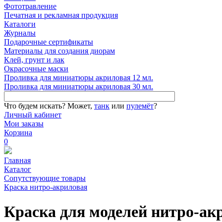
Фототравление
Печатная и рекламная продукция
Каталоги
Журналы
Подарочные сертификаты
Материалы для создания диорам
Клей, грунт и лак
Окрасочные маски
Проливка для миниатюры акриловая 12 мл.
Проливка для миниатюры акриловая 30 мл.
Что будем искать?
Может,
танк
или
пулемёт
?
Личный кабинет
Мои заказы
Корзина
0
Главная
Каталог
Сопутствующие товары
Краска нитро-акриловая
Краска для моделей нитро-ак