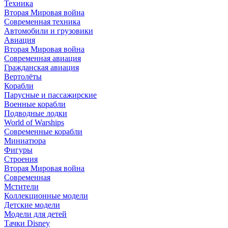
Техника
Вторая Мировая война
Современная техника
Автомобили и грузовики
Авиация
Вторая Мировая война
Современная авиация
Гражданская авиация
Вертолёты
Корабли
Парусные и пассажирские
Военные корабли
Подводные лодки
World of Warships
Современные корабли
Миниатюра
Фигуры
Строения
Вторая Мировая война
Современная
Мстители
Коллекционные модели
Детские модели
Модели для детей
Тачки Disney