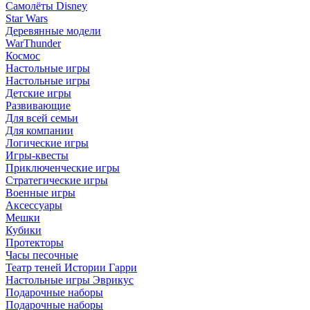
Самолёты Disney
Star Wars
Деревянные модели
WarThunder
Космос
Настольные игры
Настольные игры
Детские игры
Развивающие
Для всей семьи
Для компании
Логические игры
Игры-квесты
Приключенческие игры
Стратегические игры
Военные игры
Аксессуары
Мешки
Кубики
Протекторы
Часы песочные
Театр теней Истории Гарри
Настольные игры Эврикус
Подарочные наборы
Подарочные наборы