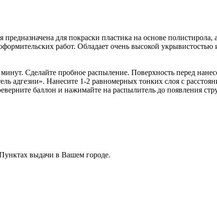
предназначена для покраски пластика на основе полистирола, а
формительских работ. Обладает очень высокой укрывистостью и о
 минут. Сделайте пробное распыление. Поверхность перед нане
ль адгезии». Нанесите 1-2 равномерных тонких слоя с расстоян
реверните баллон и нажимайте на распылитель до появления стру
 Пунктах выдачи в Вашем городе.