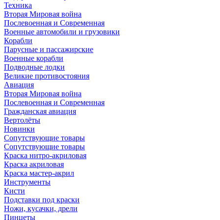
Техника
Вторая Мировая война
Послевоенная и Современная
Военные автомобили и грузовики
Корабли
Парусные и пассажирские
Военные корабли
Подводные лодки
Великие противостояния
Авиация
Вторая Мировая война
Послевоенная и Современная
Гражданская авиация
Вертолёты
Новинки
Сопутствующие товары
Сопутствующие товары
Краска нитро-акриловая
Краска акриловая
Краска мастер-акрил
Инструменты
Кисти
Подставки под краски
Ножи, кусачки, дрели
Пинцеты