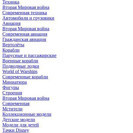
Техника
Вторая Мировая война
Современная техника
Автомобили и грузовики
Авиация
Вторая Мировая война
Современная авиация
Гражданская авиация
Вертолёты
Корабли
Парусные и пассажирские
Военные корабли
Подводные лодки
World of Warships
Современные корабли
Миниатюра
Фигуры
Строения
Вторая Мировая война
Современная
Мстители
Коллекционные модели
Детские модели
Модели для детей
Тачки Disney