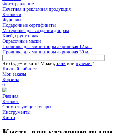
Фототравление
Печатная и рекламная продукция
Каталоги
Журналы
Подарочные сертификаты
Материалы для создания диорам
Клей, грунт и лак
Окрасочные маски
Проливка для миниатюры акриловая 12 мл.
Проливка для миниатюры акриловая 30 мл.
Что будем искать?
Может,
танк
или
пулемёт
?
Личный кабинет
Мои заказы
Корзина
0
Главная
Каталог
Сопутствующие товары
Инструменты
Кисти
Кисть для удаление пыли