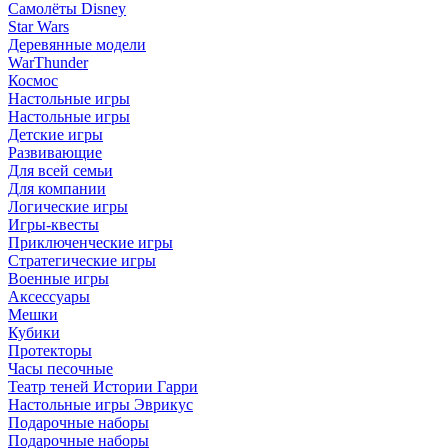
Самолёты Disney
Star Wars
Деревянные модели
WarThunder
Космос
Настольные игры
Настольные игры
Детские игры
Развивающие
Для всей семьи
Для компании
Логические игры
Игры-квесты
Приключенческие игры
Стратегические игры
Военные игры
Аксессуары
Мешки
Кубики
Протекторы
Часы песочные
Театр теней Истории Гарри
Настольные игры Эврикус
Подарочные наборы
Подарочные наборы