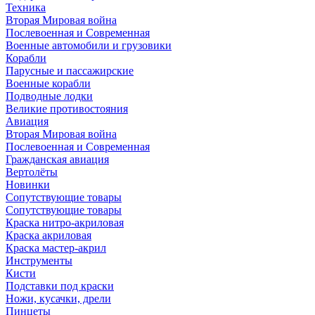
Техника
Вторая Мировая война
Послевоенная и Современная
Военные автомобили и грузовики
Корабли
Парусные и пассажирские
Военные корабли
Подводные лодки
Великие противостояния
Авиация
Вторая Мировая война
Послевоенная и Современная
Гражданская авиация
Вертолёты
Новинки
Сопутствующие товары
Сопутствующие товары
Краска нитро-акриловая
Краска акриловая
Краска мастер-акрил
Инструменты
Кисти
Подставки под краски
Ножи, кусачки, дрели
Пинцеты