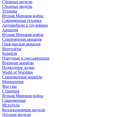
Сборные модели
Сборные модели
Техника
Вторая Мировая война
Современная техника
Автомобили и грузовики
Авиация
Вторая Мировая война
Современная авиация
Гражданская авиация
Вертолёты
Корабли
Парусные и пассажирские
Военные корабли
Подводные лодки
World of Warships
Современные корабли
Миниатюра
Фигуры
Строения
Вторая Мировая война
Современная
Мстители
Коллекционные модели
Детские модели