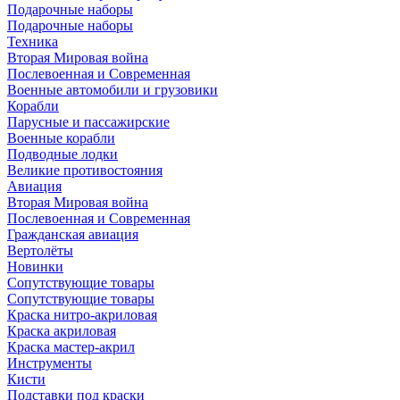
Подарочные наборы
Подарочные наборы
Техника
Вторая Мировая война
Послевоенная и Современная
Военные автомобили и грузовики
Корабли
Парусные и пассажирские
Военные корабли
Подводные лодки
Великие противостояния
Авиация
Вторая Мировая война
Послевоенная и Современная
Гражданская авиация
Вертолёты
Новинки
Сопутствующие товары
Сопутствующие товары
Краска нитро-акриловая
Краска акриловая
Краска мастер-акрил
Инструменты
Кисти
Подставки под краски