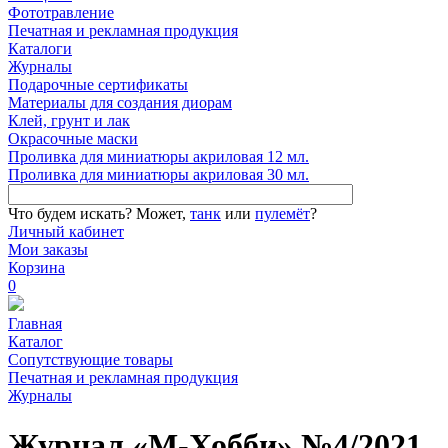
Фототравление
Печатная и рекламная продукция
Каталоги
Журналы
Подарочные сертификаты
Материалы для создания диорам
Клей, грунт и лак
Окрасочные маски
Проливка для миниатюры акриловая 12 мл.
Проливка для миниатюры акриловая 30 мл.
Что будем искать?
Может,
танк
или
пулемёт
?
Личный кабинет
Мои заказы
Корзина
0
Главная
Каталог
Сопутствующие товары
Печатная и рекламная продукция
Журналы
Журнал «М-Хобби» №4/2021