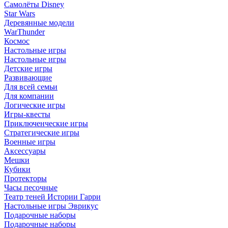
Самолёты Disney
Star Wars
Деревянные модели
WarThunder
Космос
Настольные игры
Настольные игры
Детские игры
Развивающие
Для всей семьи
Для компании
Логические игры
Игры-квесты
Приключенческие игры
Стратегические игры
Военные игры
Аксессуары
Мешки
Кубики
Протекторы
Часы песочные
Театр теней Истории Гарри
Настольные игры Эврикус
Подарочные наборы
Подарочные наборы