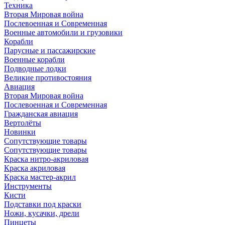
Техника
Вторая Мировая война
Послевоенная и Современная
Военные автомобили и грузовики
Корабли
Парусные и пассажирские
Военные корабли
Подводные лодки
Великие противостояния
Авиация
Вторая Мировая война
Послевоенная и Современная
Гражданская авиация
Вертолёты
Новинки
Сопутствующие товары
Сопутствующие товары
Краска нитро-акриловая
Краска акриловая
Краска мастер-акрил
Инструменты
Кисти
Подставки под краски
Ножи, кусачки, дрели
Пинцеты