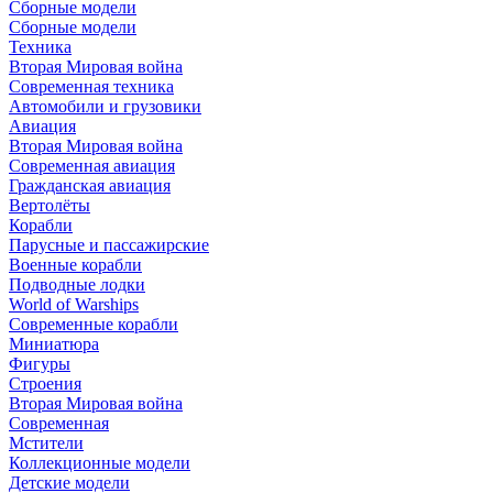
Сборные модели
Сборные модели
Техника
Вторая Мировая война
Современная техника
Автомобили и грузовики
Авиация
Вторая Мировая война
Современная авиация
Гражданская авиация
Вертолёты
Корабли
Парусные и пассажирские
Военные корабли
Подводные лодки
World of Warships
Современные корабли
Миниатюра
Фигуры
Строения
Вторая Мировая война
Современная
Мстители
Коллекционные модели
Детские модели