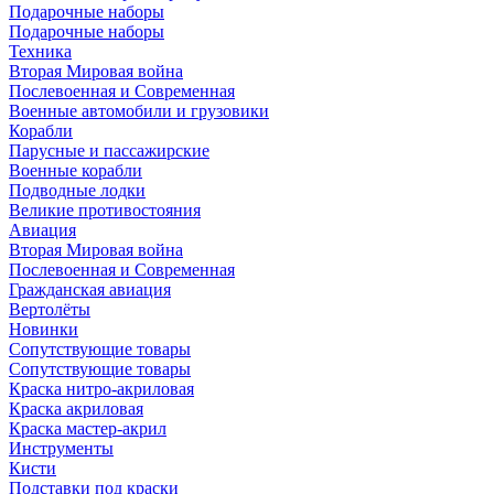
Подарочные наборы
Подарочные наборы
Техника
Вторая Мировая война
Послевоенная и Современная
Военные автомобили и грузовики
Корабли
Парусные и пассажирские
Военные корабли
Подводные лодки
Великие противостояния
Авиация
Вторая Мировая война
Послевоенная и Современная
Гражданская авиация
Вертолёты
Новинки
Сопутствующие товары
Сопутствующие товары
Краска нитро-акриловая
Краска акриловая
Краска мастер-акрил
Инструменты
Кисти
Подставки под краски