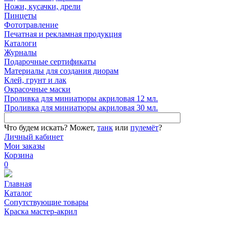
Ножи, кусачки, дрели
Пинцеты
Фототравление
Печатная и рекламная продукция
Каталоги
Журналы
Подарочные сертификаты
Материалы для создания диорам
Клей, грунт и лак
Окрасочные маски
Проливка для миниатюры акриловая 12 мл.
Проливка для миниатюры акриловая 30 мл.
Что будем искать?
Может,
танк
или
пулемёт
?
Личный кабинет
Мои заказы
Корзина
0
Главная
Каталог
Сопутствующие товары
Краска мастер-акрил