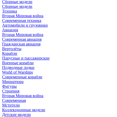
Сборные модели
Сборные модели
Техника
Вторая Мировая война
Современная техника
Автомобили и грузовики
Авиация
Вторая Мировая война
Современная авиация
Гражданская авиация
Вертолёты
Корабли
Парусные и пассажирские
Военные корабли
Подводные лодки
World of Warships
Современные корабли
Миниатюра
Фигуры
Строения
Вторая Мировая война
Современная
Мстители
Коллекционные модели
Детские модели