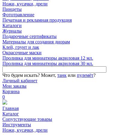
Ножи, кусачки, дрели
Пинцеты
Фототравление
Печатная и рекламная продукция
Каталоги
Журналы
Подарочные сертификаты
Материалы для создания диорам
Клей, грунт и лак
Окрасочные маски
Проливка для миниатюры акриловая 12 мл.
Проливка для миниатюры акриловая 30 мл.
Что будем искать?
Может,
танк
или
пулемёт
?
Личный кабинет
Мои заказы
Корзина
0
Главная
Каталог
Сопутствующие товары
Инструменты
Ножи, кусачки, дрели