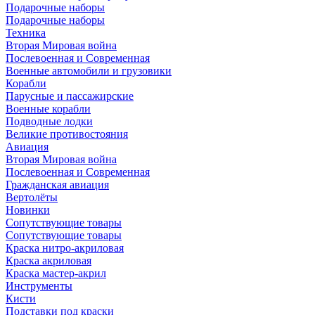
Подарочные наборы
Подарочные наборы
Техника
Вторая Мировая война
Послевоенная и Современная
Военные автомобили и грузовики
Корабли
Парусные и пассажирские
Военные корабли
Подводные лодки
Великие противостояния
Авиация
Вторая Мировая война
Послевоенная и Современная
Гражданская авиация
Вертолёты
Новинки
Сопутствующие товары
Сопутствующие товары
Краска нитро-акриловая
Краска акриловая
Краска мастер-акрил
Инструменты
Кисти
Подставки под краски