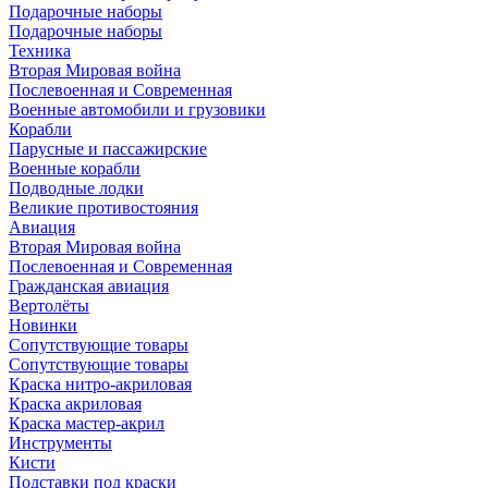
Подарочные наборы
Подарочные наборы
Техника
Вторая Мировая война
Послевоенная и Современная
Военные автомобили и грузовики
Корабли
Парусные и пассажирские
Военные корабли
Подводные лодки
Великие противостояния
Авиация
Вторая Мировая война
Послевоенная и Современная
Гражданская авиация
Вертолёты
Новинки
Сопутствующие товары
Сопутствующие товары
Краска нитро-акриловая
Краска акриловая
Краска мастер-акрил
Инструменты
Кисти
Подставки под краски