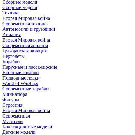
Сборные модели
Сборные модели
Техника
Вторая Мировая война
Современная техника
Автомобили и грузовики
Авиация
Вторая Мировая война
Современная авиация
Гражданская авиация
Вертолёты
Корабли
Парусные и пассажирские
Военные корабли
Подводные лодки
World of Warships
Современные корабли
Миниатюра
Фигуры
Строения
Вторая Мировая война
Современная
Мстители
Коллекционные модели
Детские модели