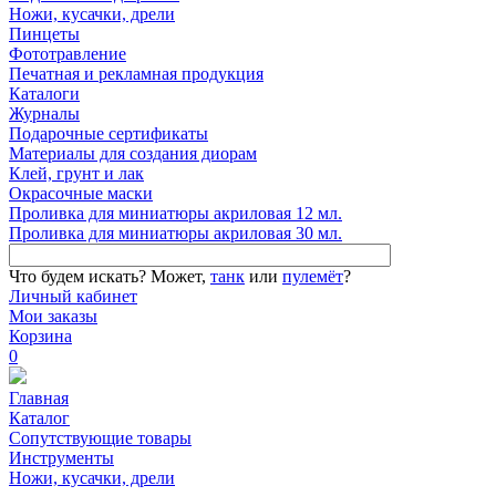
Ножи, кусачки, дрели
Пинцеты
Фототравление
Печатная и рекламная продукция
Каталоги
Журналы
Подарочные сертификаты
Материалы для создания диорам
Клей, грунт и лак
Окрасочные маски
Проливка для миниатюры акриловая 12 мл.
Проливка для миниатюры акриловая 30 мл.
Что будем искать?
Может,
танк
или
пулемёт
?
Личный кабинет
Мои заказы
Корзина
0
Главная
Каталог
Сопутствующие товары
Инструменты
Ножи, кусачки, дрели