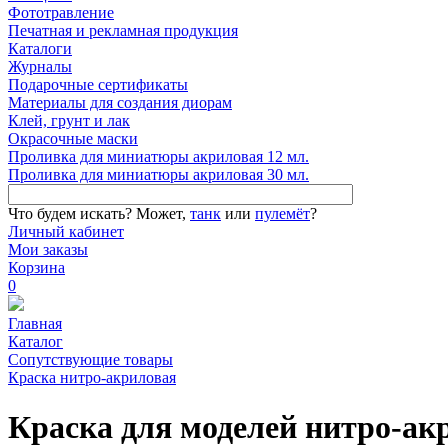
Фототравление
Печатная и рекламная продукция
Каталоги
Журналы
Подарочные сертификаты
Материалы для создания диорам
Клей, грунт и лак
Окрасочные маски
Проливка для миниатюры акриловая 12 мл.
Проливка для миниатюры акриловая 30 мл.
Что будем искать?
Может,
танк
или
пулемёт
?
Личный кабинет
Мои заказы
Корзина
0
Главная
Каталог
Сопутствующие товары
Краска нитро-акриловая
Краска для моделей нитро-ак