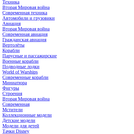
Техника
Вторая Мировая война
Современная техника
Автомобили и грузовики
Авиация
Вторая Мировая война
Современная авиация
Гражданская авиация
Вертолёты
Корабли
Парусные и пассажирские
Военные корабли
Подводные лодки
World of Warships
Современные корабли
Миниатюра
Фигуры
Строения
Вторая Мировая война
Современная
Мстители
Коллекционные модели
Детские модели
Модели для детей
Тачки Disney