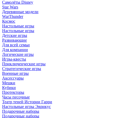
Самолёты Disney
Star Wars
Деревянные модели
WarThunder
Космос
Настольные игры
Настольные игры
Детские игры
Развивающие
Для всей семьи
Для компании
Логические игры
Игры-квесты
Приключенческие игры
Стратегические игры
Военные игры
Аксессуары
Мешки
Кубики
Протекторы
Часы песочные
Театр теней Истории Гарри
Настольные игры Эврикус
Подарочные наборы
Подарочные наборы