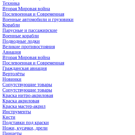
Техника
Вторая Мировая война
Послевоенная и Современная
Военные автомобили и грузовики
Корабли
Парусные и пассажирские
Военные корабли
Подводные лодки
Великие противостояния
Авиация
Вторая Мировая война
Послевоенная и Современная
Гражданская авиация
Вертолёты
Новинки
Сопутствующие товары
Сопутствующие товары
Краска нитро-акриловая
Краска акриловая
Краска мастер-акрил
Инструменты
Кисти
Подставки под краски
Ножи, кусачки, дрели
Пинцеты