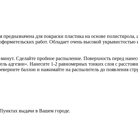
предназначена для покраски пластика на основе полистирола, а
формительских работ. Обладает очень высокой укрывистостью и о
 минут. Сделайте пробное распыление. Поверхность перед нане
ль адгезии». Нанесите 1-2 равномерных тонких слоя с расстоян
реверните баллон и нажимайте на распылитель до появления стру
 Пунктах выдачи в Вашем городе.