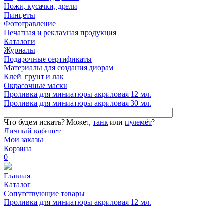
Ножи, кусачки, дрели
Пинцеты
Фототравление
Печатная и рекламная продукция
Каталоги
Журналы
Подарочные сертификаты
Материалы для создания диорам
Клей, грунт и лак
Окрасочные маски
Проливка для миниатюры акриловая 12 мл.
Проливка для миниатюры акриловая 30 мл.
Что будем искать?
Может,
танк
или
пулемёт
?
Личный кабинет
Мои заказы
Корзина
0
Главная
Каталог
Сопутствующие товары
Проливка для миниатюры акриловая 12 мл.