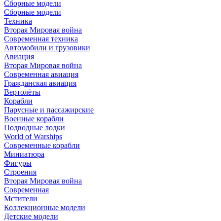
Сборные модели
Сборные модели
Техника
Вторая Мировая война
Современная техника
Автомобили и грузовики
Авиация
Вторая Мировая война
Современная авиация
Гражданская авиация
Вертолёты
Корабли
Парусные и пассажирские
Военные корабли
Подводные лодки
World of Warships
Современные корабли
Миниатюра
Фигуры
Строения
Вторая Мировая война
Современная
Мстители
Коллекционные модели
Детские модели