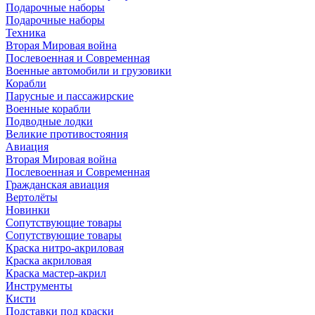
Подарочные наборы
Подарочные наборы
Техника
Вторая Мировая война
Послевоенная и Современная
Военные автомобили и грузовики
Корабли
Парусные и пассажирские
Военные корабли
Подводные лодки
Великие противостояния
Авиация
Вторая Мировая война
Послевоенная и Современная
Гражданская авиация
Вертолёты
Новинки
Сопутствующие товары
Сопутствующие товары
Краска нитро-акриловая
Краска акриловая
Краска мастер-акрил
Инструменты
Кисти
Подставки под краски