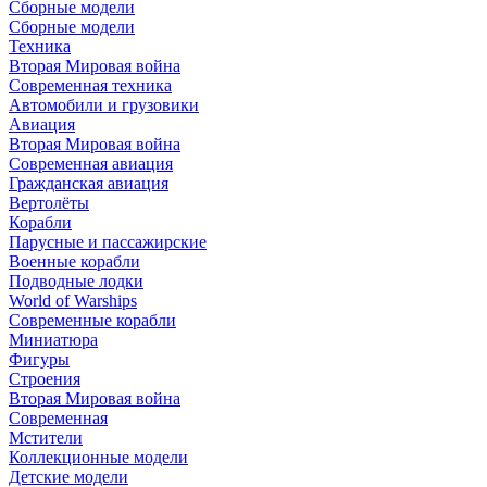
Сборные модели
Сборные модели
Техника
Вторая Мировая война
Современная техника
Автомобили и грузовики
Авиация
Вторая Мировая война
Современная авиация
Гражданская авиация
Вертолёты
Корабли
Парусные и пассажирские
Военные корабли
Подводные лодки
World of Warships
Современные корабли
Миниатюра
Фигуры
Строения
Вторая Мировая война
Современная
Мстители
Коллекционные модели
Детские модели