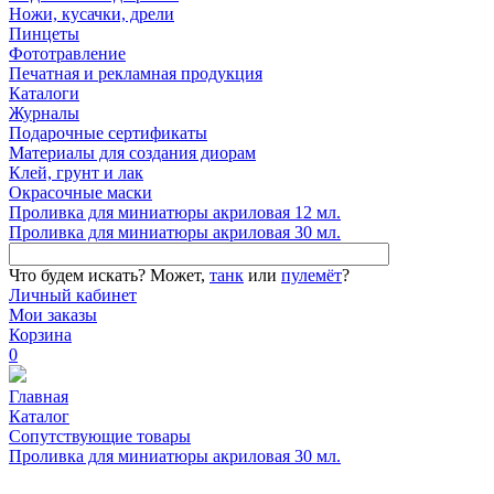
Ножи, кусачки, дрели
Пинцеты
Фототравление
Печатная и рекламная продукция
Каталоги
Журналы
Подарочные сертификаты
Материалы для создания диорам
Клей, грунт и лак
Окрасочные маски
Проливка для миниатюры акриловая 12 мл.
Проливка для миниатюры акриловая 30 мл.
Что будем искать?
Может,
танк
или
пулемёт
?
Личный кабинет
Мои заказы
Корзина
0
Главная
Каталог
Сопутствующие товары
Проливка для миниатюры акриловая 30 мл.