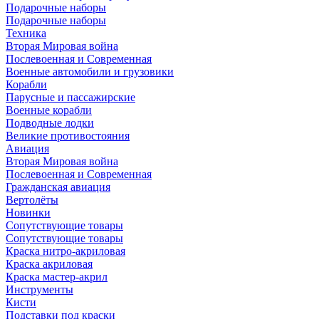
Подарочные наборы
Подарочные наборы
Техника
Вторая Мировая война
Послевоенная и Современная
Военные автомобили и грузовики
Корабли
Парусные и пассажирские
Военные корабли
Подводные лодки
Великие противостояния
Авиация
Вторая Мировая война
Послевоенная и Современная
Гражданская авиация
Вертолёты
Новинки
Сопутствующие товары
Сопутствующие товары
Краска нитро-акриловая
Краска акриловая
Краска мастер-акрил
Инструменты
Кисти
Подставки под краски