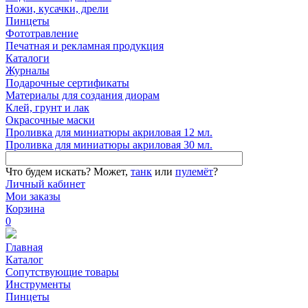
Ножи, кусачки, дрели
Пинцеты
Фототравление
Печатная и рекламная продукция
Каталоги
Журналы
Подарочные сертификаты
Материалы для создания диорам
Клей, грунт и лак
Окрасочные маски
Проливка для миниатюры акриловая 12 мл.
Проливка для миниатюры акриловая 30 мл.
Что будем искать?
Может,
танк
или
пулемёт
?
Личный кабинет
Мои заказы
Корзина
0
Главная
Каталог
Сопутствующие товары
Инструменты
Пинцеты