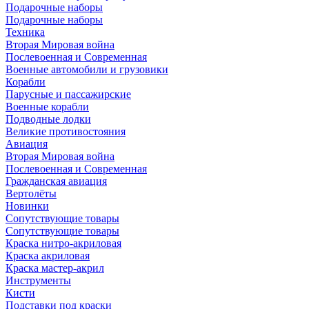
Подарочные наборы
Подарочные наборы
Техника
Вторая Мировая война
Послевоенная и Современная
Военные автомобили и грузовики
Корабли
Парусные и пассажирские
Военные корабли
Подводные лодки
Великие противостояния
Авиация
Вторая Мировая война
Послевоенная и Современная
Гражданская авиация
Вертолёты
Новинки
Сопутствующие товары
Сопутствующие товары
Краска нитро-акриловая
Краска акриловая
Краска мастер-акрил
Инструменты
Кисти
Подставки под краски