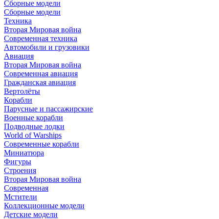
Сборные модели
Сборные модели
Техника
Вторая Мировая война
Современная техника
Автомобили и грузовики
Авиация
Вторая Мировая война
Современная авиация
Гражданская авиация
Вертолёты
Корабли
Парусные и пассажирские
Военные корабли
Подводные лодки
World of Warships
Современные корабли
Миниатюра
Фигуры
Строения
Вторая Мировая война
Современная
Мстители
Коллекционные модели
Детские модели