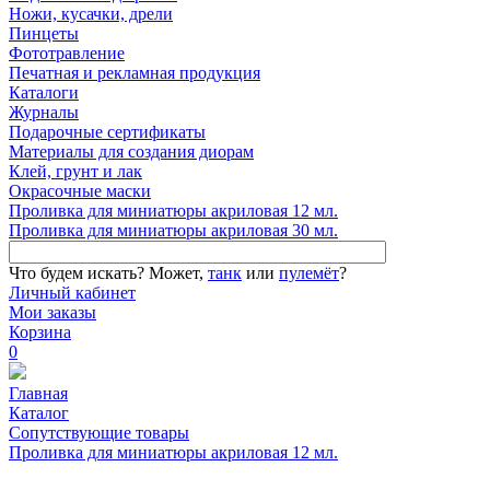
Ножи, кусачки, дрели
Пинцеты
Фототравление
Печатная и рекламная продукция
Каталоги
Журналы
Подарочные сертификаты
Материалы для создания диорам
Клей, грунт и лак
Окрасочные маски
Проливка для миниатюры акриловая 12 мл.
Проливка для миниатюры акриловая 30 мл.
Что будем искать?
Может,
танк
или
пулемёт
?
Личный кабинет
Мои заказы
Корзина
0
Главная
Каталог
Сопутствующие товары
Проливка для миниатюры акриловая 12 мл.