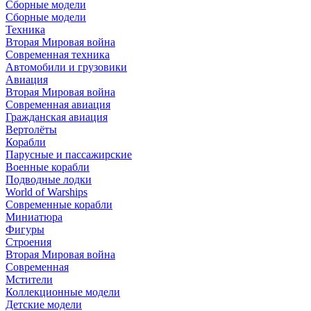
Сборные модели
Сборные модели
Техника
Вторая Мировая война
Современная техника
Автомобили и грузовики
Авиация
Вторая Мировая война
Современная авиация
Гражданская авиация
Вертолёты
Корабли
Парусные и пассажирские
Военные корабли
Подводные лодки
World of Warships
Современные корабли
Миниатюра
Фигуры
Строения
Вторая Мировая война
Современная
Мстители
Коллекционные модели
Детские модели