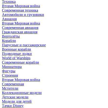
Техника
Вторая Мировая война
Современная техника
Автомобили и грузовики
Авиация
Вторая Мировая война
Современная авиация
Гражданская авиация
Вертолёты
Корабли
Парусные и пассажирские
Военные корабли
Подводные лодки
World of Warships
Современные корабли
Миниатюра
Фигуры
Строения
Вторая Мировая война
Современная
Мстители
Коллекционные модели
Детские модели
Модели для детей
Тачки Disney