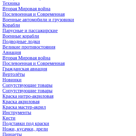
Техника
Вторая Мировая война
Послевоенная и Современная
Военные автомобили и грузовики
Корабли
Парусные и пассажирские
Военные корабли
Подводные лодки
Великие противостояния
Авиация
Вторая Мировая война
Послевоенная и Современная
Гражданская авиация
Вертолёты
Новинки
Сопутствующие товары
Сопутствующие товары
Краска нитро-акриловая
Краска акриловая
Краска мастер-акрил
Инструменты
Кисти
Подставки под краски
Ножи, кусачки, дрели
Пинцеты