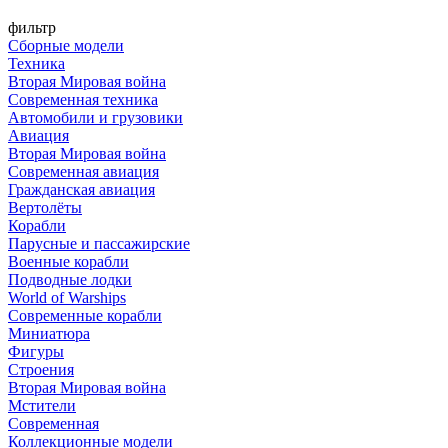
фильтр
Сборные модели
Техника
Вторая Мировая война
Современная техника
Автомобили и грузовики
Авиация
Вторая Мировая война
Современная авиация
Гражданская авиация
Вертолёты
Корабли
Парусные и пассажирские
Военные корабли
Подводные лодки
World of Warships
Современные корабли
Миниатюра
Фигуры
Строения
Вторая Мировая война
Мстители
Современная
Коллекционные модели