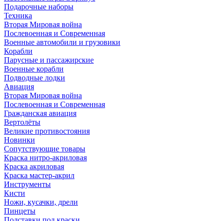
Подарочные наборы
Техника
Вторая Мировая война
Послевоенная и Современная
Военные автомобили и грузовики
Корабли
Парусные и пассажирские
Военные корабли
Подводные лодки
Авиация
Вторая Мировая война
Послевоенная и Современная
Гражданская авиация
Вертолёты
Великие противостояния
Новинки
Сопутствующие товары
Краска нитро-акриловая
Краска акриловая
Краска мастер-акрил
Инструменты
Кисти
Ножи, кусачки, дрели
Пинцеты
Подставки под краски