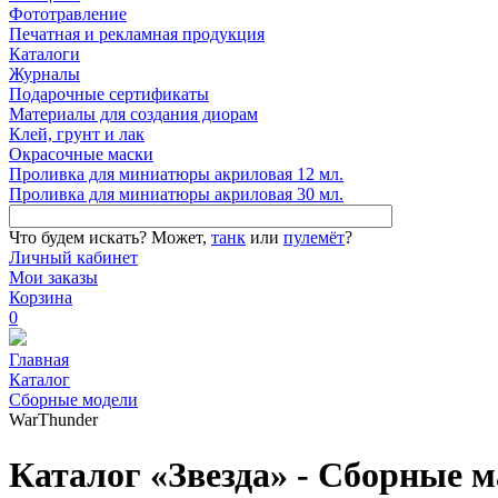
Фототравление
Печатная и рекламная продукция
Каталоги
Журналы
Подарочные сертификаты
Материалы для создания диорам
Клей, грунт и лак
Окрасочные маски
Проливка для миниатюры акриловая 12 мл.
Проливка для миниатюры акриловая 30 мл.
Что будем искать?
Может,
танк
или
пулемёт
?
Личный кабинет
Мои заказы
Корзина
0
Главная
Каталог
Сборные модели
WarThunder
Каталог «Звезда» - Сборные 