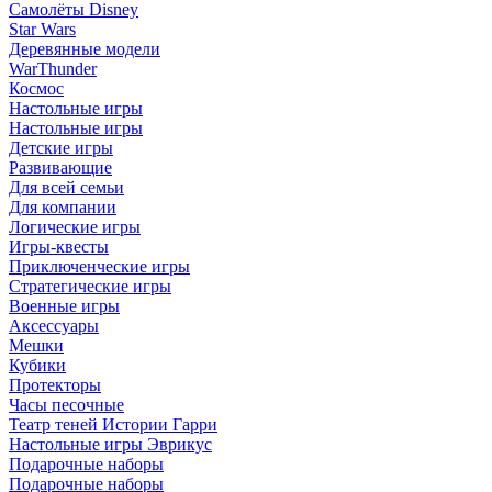
Самолёты Disney
Star Wars
Деревянные модели
WarThunder
Космос
Настольные игры
Настольные игры
Детские игры
Развивающие
Для всей семьи
Для компании
Логические игры
Игры-квесты
Приключенческие игры
Стратегические игры
Военные игры
Аксессуары
Мешки
Кубики
Протекторы
Часы песочные
Театр теней Истории Гарри
Настольные игры Эврикус
Подарочные наборы
Подарочные наборы