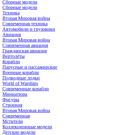
Сборные модели
Сборные модели
Техника
Вторая Мировая война
Современная техника
Автомобили и грузовики
Авиация
Вторая Мировая война
Современная авиация
Гражданская авиация
Вертолёты
Корабли
Парусные и пассажирские
Военные корабли
Подводные лодки
World of Warships
Современные корабли
Миниатюра
Фигуры
Строения
Вторая Мировая война
Современная
Мстители
Коллекционные модели
Детские модели