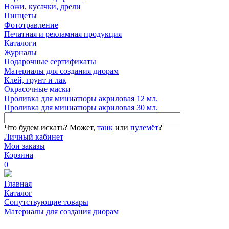
Ножи, кусачки, дрели
Пинцеты
Фототравление
Печатная и рекламная продукция
Каталоги
Журналы
Подарочные сертификаты
Материалы для создания диорам
Клей, грунт и лак
Окрасочные маски
Проливка для миниатюры акриловая 12 мл.
Проливка для миниатюры акриловая 30 мл.
Что будем искать?
Может,
танк
или
пулемёт
?
Личный кабинет
Мои заказы
Корзина
0
Главная
Каталог
Сопутствующие товары
Материалы для создания диорам