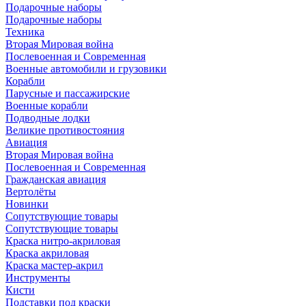
Подарочные наборы
Подарочные наборы
Техника
Вторая Мировая война
Послевоенная и Современная
Военные автомобили и грузовики
Корабли
Парусные и пассажирские
Военные корабли
Подводные лодки
Великие противостояния
Авиация
Вторая Мировая война
Послевоенная и Современная
Гражданская авиация
Вертолёты
Новинки
Сопутствующие товары
Сопутствующие товары
Краска нитро-акриловая
Краска акриловая
Краска мастер-акрил
Инструменты
Кисти
Подставки под краски