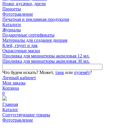
Ножи, кусачки, дрели
Пинцеты
Фототравление
Печатная и рекламная продукция
Каталоги
Журналы
Подарочные сертификаты
Материалы для создания диорам
Клей, грунт и лак
Окрасочные маски
Проливка для миниатюры акриловая 12 мл.
Проливка для миниатюры акриловая 30 мл.
Что будем искать?
Может,
танк
или
пулемёт
?
Личный кабинет
Мои заказы
Корзина
0
Главная
Каталог
Сопутствующие товары
Фототравление