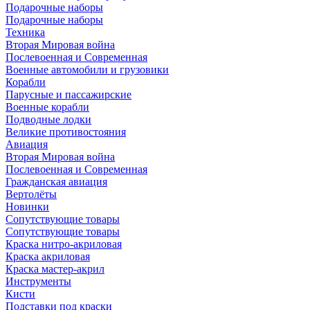
Подарочные наборы
Подарочные наборы
Техника
Вторая Мировая война
Послевоенная и Современная
Военные автомобили и грузовики
Корабли
Парусные и пассажирские
Военные корабли
Подводные лодки
Великие противостояния
Авиация
Вторая Мировая война
Послевоенная и Современная
Гражданская авиация
Вертолёты
Новинки
Сопутствующие товары
Сопутствующие товары
Краска нитро-акриловая
Краска акриловая
Краска мастер-акрил
Инструменты
Кисти
Подставки под краски