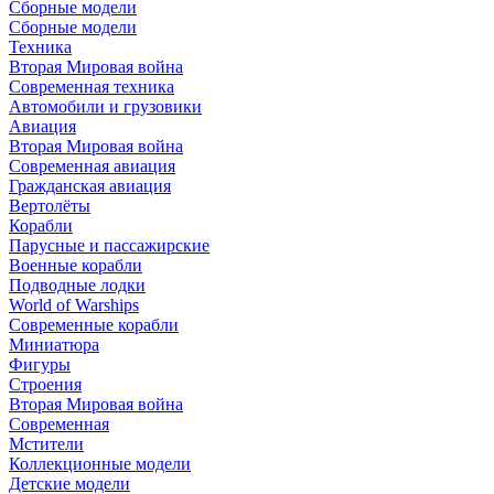
Сборные модели
Сборные модели
Техника
Вторая Мировая война
Современная техника
Автомобили и грузовики
Авиация
Вторая Мировая война
Современная авиация
Гражданская авиация
Вертолёты
Корабли
Парусные и пассажирские
Военные корабли
Подводные лодки
World of Warships
Современные корабли
Миниатюра
Фигуры
Строения
Вторая Мировая война
Современная
Мстители
Коллекционные модели
Детские модели