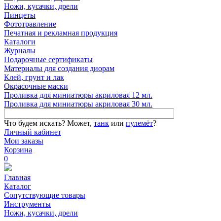
Ножи, кусачки, дрели
Пинцеты
Фототравление
Печатная и рекламная продукция
Каталоги
Журналы
Подарочные сертификаты
Материалы для создания диорам
Клей, грунт и лак
Окрасочные маски
Проливка для миниатюры акриловая 12 мл.
Проливка для миниатюры акриловая 30 мл.
Что будем искать?
Может,
танк
или
пулемёт
?
Личный кабинет
Мои заказы
Корзина
0
Главная
Каталог
Сопутствующие товары
Инструменты
Ножи, кусачки, дрели