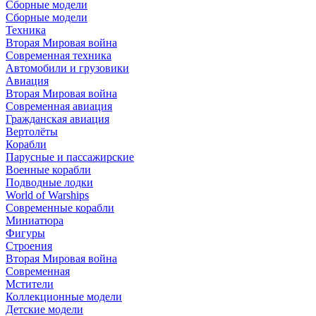
Сборные модели
Сборные модели
Техника
Вторая Мировая война
Современная техника
Автомобили и грузовики
Авиация
Вторая Мировая война
Современная авиация
Гражданская авиация
Вертолёты
Корабли
Парусные и пассажирские
Военные корабли
Подводные лодки
World of Warships
Современные корабли
Миниатюра
Фигуры
Строения
Вторая Мировая война
Современная
Мстители
Коллекционные модели
Детские модели