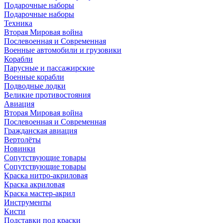
Подарочные наборы
Подарочные наборы
Техника
Вторая Мировая война
Послевоенная и Современная
Военные автомобили и грузовики
Корабли
Парусные и пассажирские
Военные корабли
Подводные лодки
Великие противостояния
Авиация
Вторая Мировая война
Послевоенная и Современная
Гражданская авиация
Вертолёты
Новинки
Сопутствующие товары
Сопутствующие товары
Краска нитро-акриловая
Краска акриловая
Краска мастер-акрил
Инструменты
Кисти
Подставки под краски