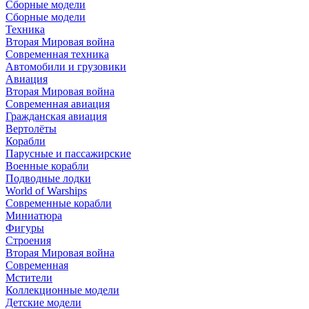
Сборные модели
Сборные модели
Техника
Вторая Мировая война
Современная техника
Автомобили и грузовики
Авиация
Вторая Мировая война
Современная авиация
Гражданская авиация
Вертолёты
Корабли
Парусные и пассажирские
Военные корабли
Подводные лодки
World of Warships
Современные корабли
Миниатюра
Фигуры
Строения
Вторая Мировая война
Современная
Мстители
Коллекционные модели
Детские модели