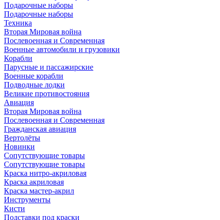
Подарочные наборы
Подарочные наборы
Техника
Вторая Мировая война
Послевоенная и Современная
Военные автомобили и грузовики
Корабли
Парусные и пассажирские
Военные корабли
Подводные лодки
Великие противостояния
Авиация
Вторая Мировая война
Послевоенная и Современная
Гражданская авиация
Вертолёты
Новинки
Сопутствующие товары
Сопутствующие товары
Краска нитро-акриловая
Краска акриловая
Краска мастер-акрил
Инструменты
Кисти
Подставки под краски