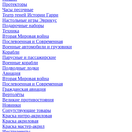
Протекторы
Часы песочные
Театр теней Истории Гарри
Настольные игры Эврикус
Подарочные наборы
Техника
Вторая Мировая война
Послевоенная и Современная
Военные автомобили и грузовики
Корабли
Парусные и пассажирские
Военные корабли
Подводные лодки
Авиация
Вторая Мировая война
Послевоенная и Современная
Гражданская авиация
Вертолёты
Великие противостояния
Новинки
Сопутствующие товары
Краска нитро-акриловая
Краска акриловая
Краска мастер-акрил
Инструменты