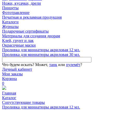
Ножи, кусачки, дрели
Пинцеты
Фототравление
Печатная и рекламная продукция
Каталоги
Журналы
Подарочные сертификаты
Материалы для создания диорам
Клей, грунт и лак
Окрасочные маски
Проливка для миниатюры акриловая 12 мл.
Проливка для миниатюры акриловая 30 мл.
Что будем искать?
Может,
танк
или
пулемёт
?
Личный кабинет
Мои заказы
Корзина
0
Главная
Каталог
Сопутствующие товары
Проливка для миниатюры акриловая 12 мл.