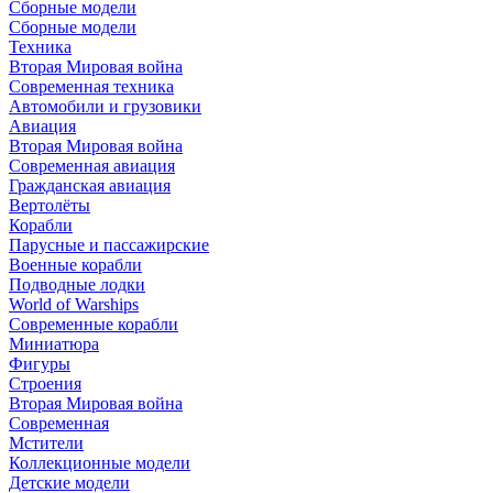
Сборные модели
Сборные модели
Техника
Вторая Мировая война
Современная техника
Автомобили и грузовики
Авиация
Вторая Мировая война
Современная авиация
Гражданская авиация
Вертолёты
Корабли
Парусные и пассажирские
Военные корабли
Подводные лодки
World of Warships
Современные корабли
Миниатюра
Фигуры
Строения
Вторая Мировая война
Современная
Мстители
Коллекционные модели
Детские модели