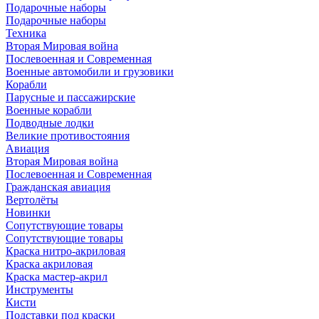
Подарочные наборы
Подарочные наборы
Техника
Вторая Мировая война
Послевоенная и Современная
Военные автомобили и грузовики
Корабли
Парусные и пассажирские
Военные корабли
Подводные лодки
Великие противостояния
Авиация
Вторая Мировая война
Послевоенная и Современная
Гражданская авиация
Вертолёты
Новинки
Сопутствующие товары
Сопутствующие товары
Краска нитро-акриловая
Краска акриловая
Краска мастер-акрил
Инструменты
Кисти
Подставки под краски