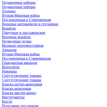
Подарочные наборы
Подарочные наборы
Техника
Вторая Мировая война
Послевоенная и Современная
Военные автомобили и грузовики
Корабли
Парусные и пассажирские
Военные корабли
Подводные лодки
Великие противостояния
Авиация
Вторая Мировая война
Послевоенная и Современная
Гражданская авиация
Вертолёты
Новинки
Сопутствующие товары
Сопутствующие товары
Краска нитро-акриловая
Краска акриловая
Краска мастер-акрил
Инструменты
Кисти
Подставки под краски