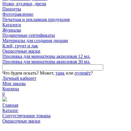
Ножи, кусачки, дрели
Пинцеты
Фототравление
Печатная и рекламная продукция
Каталоги
Журналы
Подарочные сертификаты
Материалы для создания диорам
Клей, грунт и лак
Окрасочные маски
Проливка для миниатюры акриловая 12 мл.
Проливка для миниатюры акриловая 30 мл.
Что будем искать?
Может,
танк
или
пулемёт
?
Личный кабинет
Мои заказы
Корзина
0
Главная
Каталог
Сопутствующие товары
Окрасочные маски