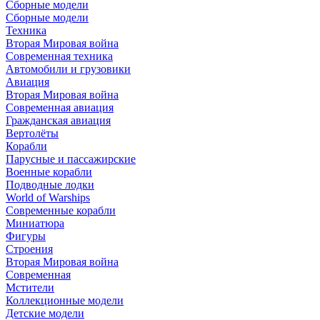
Сборные модели
Сборные модели
Техника
Вторая Мировая война
Современная техника
Автомобили и грузовики
Авиация
Вторая Мировая война
Современная авиация
Гражданская авиация
Вертолёты
Корабли
Парусные и пассажирские
Военные корабли
Подводные лодки
World of Warships
Современные корабли
Миниатюра
Фигуры
Строения
Вторая Мировая война
Современная
Мстители
Коллекционные модели
Детские модели