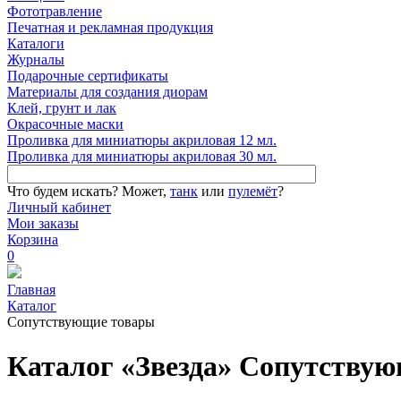
Фототравление
Печатная и рекламная продукция
Каталоги
Журналы
Подарочные сертификаты
Материалы для создания диорам
Клей, грунт и лак
Окрасочные маски
Проливка для миниатюры акриловая 12 мл.
Проливка для миниатюры акриловая 30 мл.
Что будем искать?
Может,
танк
или
пулемёт
?
Личный кабинет
Мои заказы
Корзина
0
Главная
Каталог
Сопутствующие товары
Каталог «Звезда» Сопутству