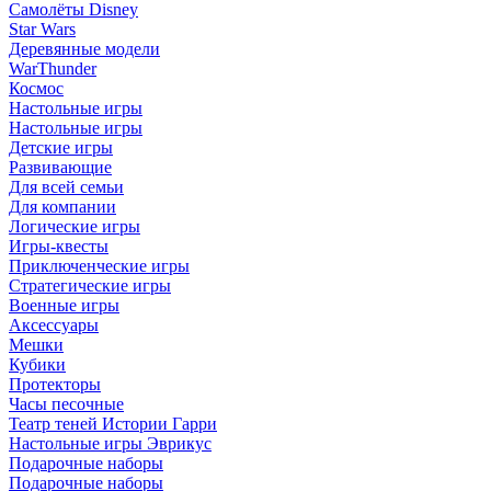
Самолёты Disney
Star Wars
Деревянные модели
WarThunder
Космос
Настольные игры
Настольные игры
Детские игры
Развивающие
Для всей семьи
Для компании
Логические игры
Игры-квесты
Приключенческие игры
Стратегические игры
Военные игры
Аксессуары
Мешки
Кубики
Протекторы
Часы песочные
Театр теней Истории Гарри
Настольные игры Эврикус
Подарочные наборы
Подарочные наборы