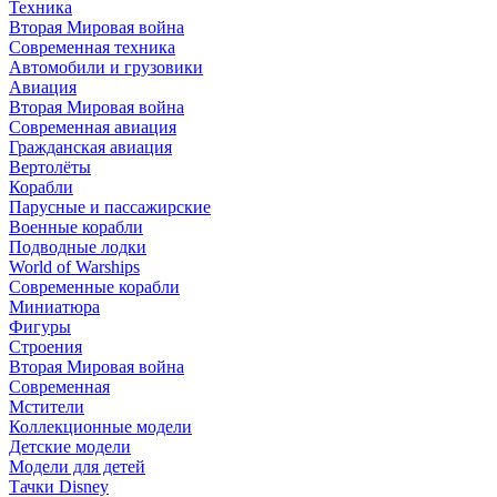
Техника
Вторая Мировая война
Современная техника
Автомобили и грузовики
Авиация
Вторая Мировая война
Современная авиация
Гражданская авиация
Вертолёты
Корабли
Парусные и пассажирские
Военные корабли
Подводные лодки
World of Warships
Современные корабли
Миниатюра
Фигуры
Строения
Вторая Мировая война
Современная
Мстители
Коллекционные модели
Детские модели
Модели для детей
Тачки Disney