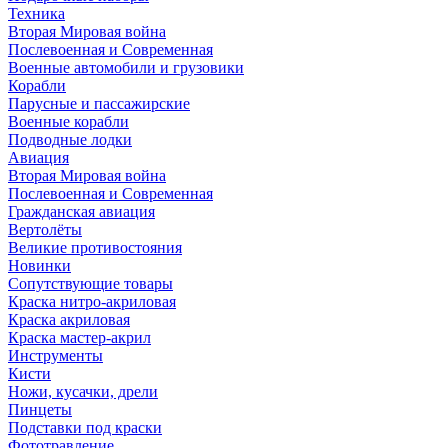
Техника
Вторая Мировая война
Послевоенная и Современная
Военные автомобили и грузовики
Корабли
Парусные и пассажирские
Военные корабли
Подводные лодки
Авиация
Вторая Мировая война
Послевоенная и Современная
Гражданская авиация
Вертолёты
Великие противостояния
Новинки
Сопутствующие товары
Краска нитро-акриловая
Краска акриловая
Краска мастер-акрил
Инструменты
Кисти
Ножи, кусачки, дрели
Пинцеты
Подставки под краски
Фототравление