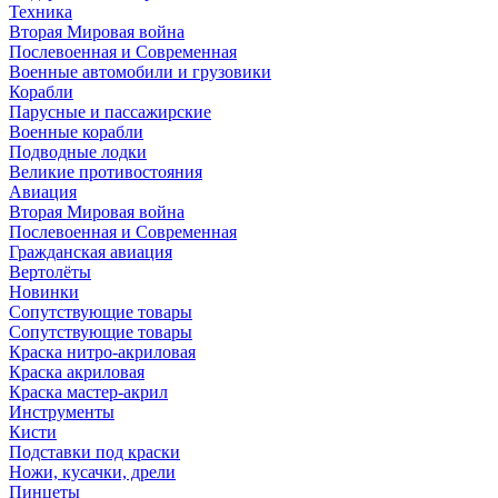
Техника
Вторая Мировая война
Послевоенная и Современная
Военные автомобили и грузовики
Корабли
Парусные и пассажирские
Военные корабли
Подводные лодки
Великие противостояния
Авиация
Вторая Мировая война
Послевоенная и Современная
Гражданская авиация
Вертолёты
Новинки
Сопутствующие товары
Сопутствующие товары
Краска нитро-акриловая
Краска акриловая
Краска мастер-акрил
Инструменты
Кисти
Подставки под краски
Ножи, кусачки, дрели
Пинцеты