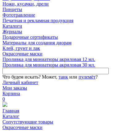
Ножи, кусачки, дрели
Пинцеты
Фототравление
Печатная и рекламная продукция
Каталоги
Журналы
Подарочные сертификаты
Материалы для создания диорам
Клей, грунт и лак
Окрасочные маски
Проливка для миниатюры акриловая 12 мл.
Проливка для миниатюры акриловая 30 мл.
Что будем искать?
Может,
танк
или
пулемёт
?
Личный кабинет
Мои заказы
Корзина
0
Главная
Каталог
Сопутствующие товары
Окрасочные маски