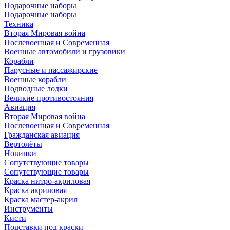
Подарочные наборы
Подарочные наборы
Техника
Вторая Мировая война
Послевоенная и Современная
Военные автомобили и грузовики
Корабли
Парусные и пассажирские
Военные корабли
Подводные лодки
Великие противостояния
Авиация
Вторая Мировая война
Послевоенная и Современная
Гражданская авиация
Вертолёты
Новинки
Сопутствующие товары
Сопутствующие товары
Краска нитро-акриловая
Краска акриловая
Краска мастер-акрил
Инструменты
Кисти
Подставки под краски