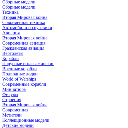
Сборные модели
Сборные модели
Техника
Вторая Мировая война
Современная техника
Автомобили и грузовики
Авиация
Вторая Мировая война
Современная авиация
Гражданская авиация
Вертолёты
Корабли
Парусные и пассажирские
Военные корабли
Подводные лодки
World of Warships
Современные корабли
Миниатюра
Фигуры
Строения
Вторая Мировая война
Современная
Мстители
Коллекционные модели
Детские модели