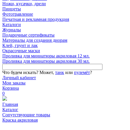
Ножи, кусачки, дрели
Пинцеты
Фототравление
Печатная и рекламная продукция
Каталоги
Журналы
Подарочные сертификаты
Материалы для создания диорам
Клей, грунт и лак
Окрасочные маски
Проливка для миниатюры акриловая 12 мл.
Проливка для миниатюры акриловая 30 мл.
Что будем искать?
Может,
танк
или
пулемёт
?
Личный кабинет
Мои заказы
Корзина
0
Главная
Каталог
Сопутствующие товары
Краска акриловая