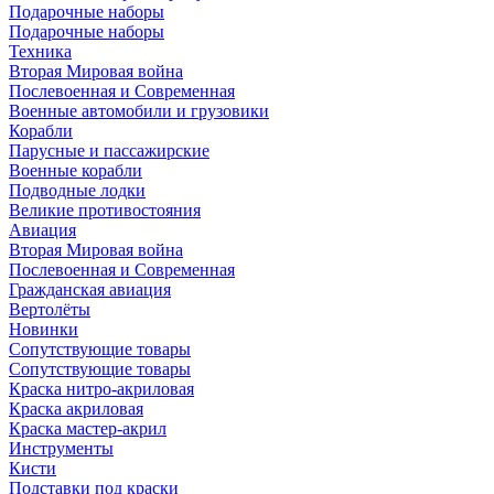
Подарочные наборы
Подарочные наборы
Техника
Вторая Мировая война
Послевоенная и Современная
Военные автомобили и грузовики
Корабли
Парусные и пассажирские
Военные корабли
Подводные лодки
Великие противостояния
Авиация
Вторая Мировая война
Послевоенная и Современная
Гражданская авиация
Вертолёты
Новинки
Сопутствующие товары
Сопутствующие товары
Краска нитро-акриловая
Краска акриловая
Краска мастер-акрил
Инструменты
Кисти
Подставки под краски