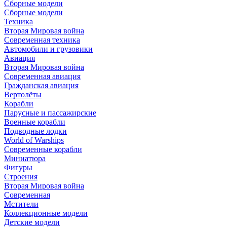
Сборные модели
Сборные модели
Техника
Вторая Мировая война
Современная техника
Автомобили и грузовики
Авиация
Вторая Мировая война
Современная авиация
Гражданская авиация
Вертолёты
Корабли
Парусные и пассажирские
Военные корабли
Подводные лодки
World of Warships
Современные корабли
Миниатюра
Фигуры
Строения
Вторая Мировая война
Современная
Мстители
Коллекционные модели
Детские модели