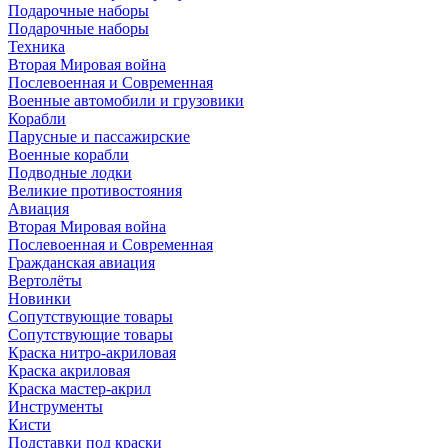
Подарочные наборы
Подарочные наборы
Техника
Вторая Мировая война
Послевоенная и Современная
Военные автомобили и грузовики
Корабли
Парусные и пассажирские
Военные корабли
Подводные лодки
Великие противостояния
Авиация
Вторая Мировая война
Послевоенная и Современная
Гражданская авиация
Вертолёты
Новинки
Сопутствующие товары
Сопутствующие товары
Краска нитро-акриловая
Краска акриловая
Краска мастер-акрил
Инструменты
Кисти
Подставки под краски