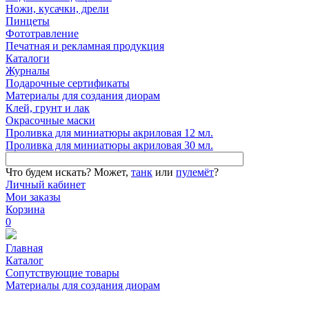
Ножи, кусачки, дрели
Пинцеты
Фототравление
Печатная и рекламная продукция
Каталоги
Журналы
Подарочные сертификаты
Материалы для создания диорам
Клей, грунт и лак
Окрасочные маски
Проливка для миниатюры акриловая 12 мл.
Проливка для миниатюры акриловая 30 мл.
Что будем искать?
Может,
танк
или
пулемёт
?
Личный кабинет
Мои заказы
Корзина
0
Главная
Каталог
Сопутствующие товары
Материалы для создания диорам