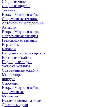
Сборные модели
Сборные модели
Техника
Вторая Мировая война
Современная техника
Автомобили и грузовики
Авиация
Вторая Мировая война
Современная авиация
Гражданская авиация
Вертолёты
Корабли
Парусные и пассажирские
Военные корабли
Подводные лодки
World of Warships
Современные корабли
Миниатюра
Фигуры
Строения
Вторая Мировая война
Современная
Мстители
Коллекционные модели
Детские модели