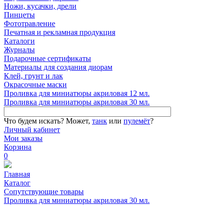
Ножи, кусачки, дрели
Пинцеты
Фототравление
Печатная и рекламная продукция
Каталоги
Журналы
Подарочные сертификаты
Материалы для создания диорам
Клей, грунт и лак
Окрасочные маски
Проливка для миниатюры акриловая 12 мл.
Проливка для миниатюры акриловая 30 мл.
Что будем искать?
Может,
танк
или
пулемёт
?
Личный кабинет
Мои заказы
Корзина
0
Главная
Каталог
Сопутствующие товары
Проливка для миниатюры акриловая 30 мл.