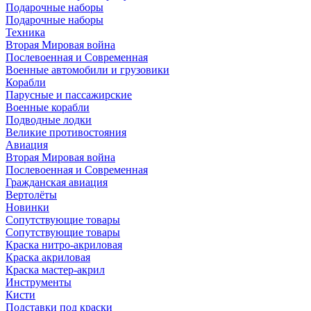
Подарочные наборы
Подарочные наборы
Техника
Вторая Мировая война
Послевоенная и Современная
Военные автомобили и грузовики
Корабли
Парусные и пассажирские
Военные корабли
Подводные лодки
Великие противостояния
Авиация
Вторая Мировая война
Послевоенная и Современная
Гражданская авиация
Вертолёты
Новинки
Сопутствующие товары
Сопутствующие товары
Краска нитро-акриловая
Краска акриловая
Краска мастер-акрил
Инструменты
Кисти
Подставки под краски