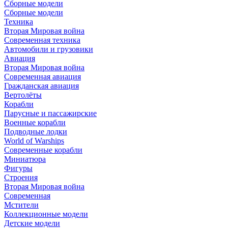
Сборные модели
Сборные модели
Техника
Вторая Мировая война
Современная техника
Автомобили и грузовики
Авиация
Вторая Мировая война
Современная авиация
Гражданская авиация
Вертолёты
Корабли
Парусные и пассажирские
Военные корабли
Подводные лодки
World of Warships
Современные корабли
Миниатюра
Фигуры
Строения
Вторая Мировая война
Современная
Мстители
Коллекционные модели
Детские модели