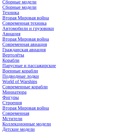
Сборные модели
Сборные модели
Техника
Вторая Мировая война
Современная техника
Автомобили и грузовики
Авиация
Вторая Мировая война
Современная авиация
Гражданская авиация
Вертолёты
Корабли
Парусные и пассажирские
Военные корабли
Подводные лодки
World of Warships
Современные корабли
Миниатюра
Фигуры
Строения
Вторая Мировая война
Современная
Мстители
Коллекционные модели
Детские модели