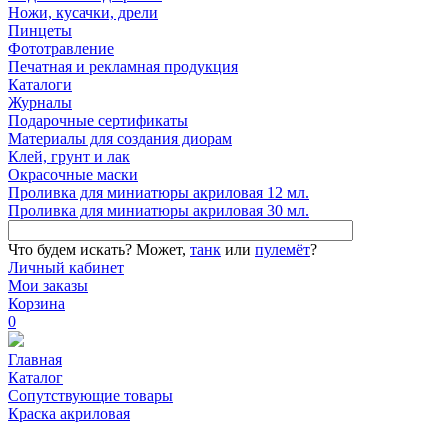
Ножи, кусачки, дрели
Пинцеты
Фототравление
Печатная и рекламная продукция
Каталоги
Журналы
Подарочные сертификаты
Материалы для создания диорам
Клей, грунт и лак
Окрасочные маски
Проливка для миниатюры акриловая 12 мл.
Проливка для миниатюры акриловая 30 мл.
Что будем искать?
Может,
танк
или
пулемёт
?
Личный кабинет
Мои заказы
Корзина
0
Главная
Каталог
Сопутствующие товары
Краска акриловая