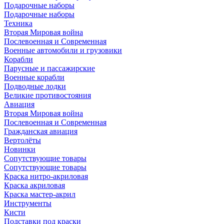
Подарочные наборы
Подарочные наборы
Техника
Вторая Мировая война
Послевоенная и Современная
Военные автомобили и грузовики
Корабли
Парусные и пассажирские
Военные корабли
Подводные лодки
Великие противостояния
Авиация
Вторая Мировая война
Послевоенная и Современная
Гражданская авиация
Вертолёты
Новинки
Сопутствующие товары
Сопутствующие товары
Краска нитро-акриловая
Краска акриловая
Краска мастер-акрил
Инструменты
Кисти
Подставки под краски