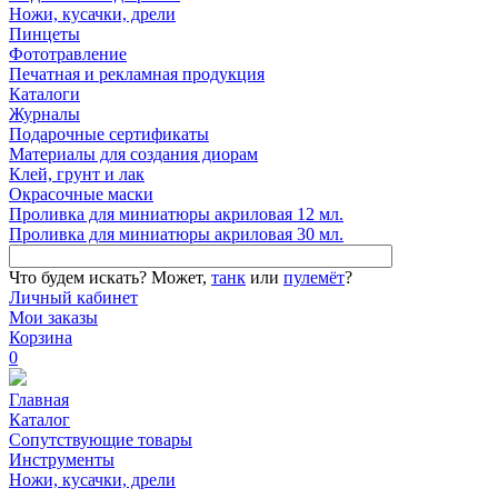
Ножи, кусачки, дрели
Пинцеты
Фототравление
Печатная и рекламная продукция
Каталоги
Журналы
Подарочные сертификаты
Материалы для создания диорам
Клей, грунт и лак
Окрасочные маски
Проливка для миниатюры акриловая 12 мл.
Проливка для миниатюры акриловая 30 мл.
Что будем искать?
Может,
танк
или
пулемёт
?
Личный кабинет
Мои заказы
Корзина
0
Главная
Каталог
Сопутствующие товары
Инструменты
Ножи, кусачки, дрели