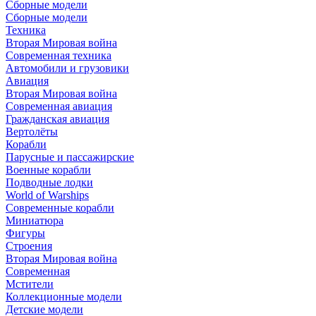
Сборные модели
Сборные модели
Техника
Вторая Мировая война
Современная техника
Автомобили и грузовики
Авиация
Вторая Мировая война
Современная авиация
Гражданская авиация
Вертолёты
Корабли
Парусные и пассажирские
Военные корабли
Подводные лодки
World of Warships
Современные корабли
Миниатюра
Фигуры
Строения
Вторая Мировая война
Современная
Мстители
Коллекционные модели
Детские модели