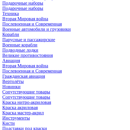
Подарочные наборы
Подарочные наборы
Техника
Вторая Мировая война
Послевоенная и Современная
Военные автомобили и грузовики
Корабли
Парусные и пассажирские
Военные корабли
Подводные лодки
Великие противостояния
Авиация
Вторая Мировая война
Послевоенная и Современная
Гражданская авиация
Вертолёты
Новинки
Сопутствующие товары
Сопутствующие товары
Краска нитро-акриловая
Краска акриловая
Краска мастер-акрил
Инструменты
Кисти
Подставки под краски