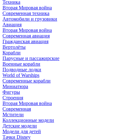
Техника
Вторая Мировая война
Современная техника
Автомобили и грузовики
Авиация
Вторая Мировая война
Современная авиация
Гражданская авиация
Вертолёты
Корабли
Парусные и пассажирские
Военные корабли
Подводные лодки
World of Warships
Современные корабли
Миниатюра
Фигуры
Строения
Вторая Мировая война
Современная
Мстители
Коллекционные модели
Детские модели
Модели для детей
Тачки Disney