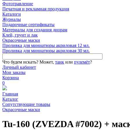
Фототравление
Печатная и рекламная продукция
Каталоги
Журналы
Подарочные сертификаты
Материалы для создания диорам
Клей, грунт и лак
Окрасочные маски
Проливка для миниатюры акриловая 12 мл.
Проливка для миниатюры акриловая 30 мл.
Что будем искать?
Может,
танк
или
пулемёт
?
Личный кабинет
Мои заказы
Корзина
0
Главная
Каталог
Сопутствующие товары
Окрасочные маски
Tu-160 (ZVEZDA #7002) + маск