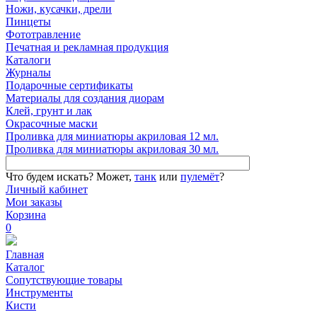
Ножи, кусачки, дрели
Пинцеты
Фототравление
Печатная и рекламная продукция
Каталоги
Журналы
Подарочные сертификаты
Материалы для создания диорам
Клей, грунт и лак
Окрасочные маски
Проливка для миниатюры акриловая 12 мл.
Проливка для миниатюры акриловая 30 мл.
Что будем искать?
Может,
танк
или
пулемёт
?
Личный кабинет
Мои заказы
Корзина
0
Главная
Каталог
Сопутствующие товары
Инструменты
Кисти