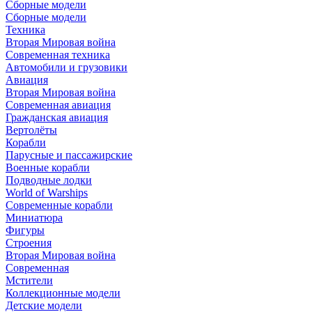
Сборные модели
Сборные модели
Техника
Вторая Мировая война
Современная техника
Автомобили и грузовики
Авиация
Вторая Мировая война
Современная авиация
Гражданская авиация
Вертолёты
Корабли
Парусные и пассажирские
Военные корабли
Подводные лодки
World of Warships
Современные корабли
Миниатюра
Фигуры
Строения
Вторая Мировая война
Современная
Мстители
Коллекционные модели
Детские модели