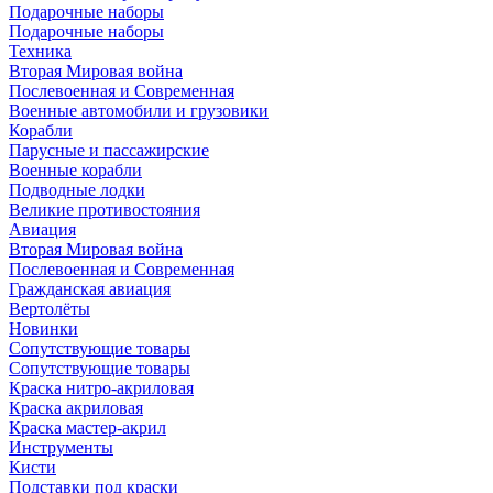
Подарочные наборы
Подарочные наборы
Техника
Вторая Мировая война
Послевоенная и Современная
Военные автомобили и грузовики
Корабли
Парусные и пассажирские
Военные корабли
Подводные лодки
Великие противостояния
Авиация
Вторая Мировая война
Послевоенная и Современная
Гражданская авиация
Вертолёты
Новинки
Сопутствующие товары
Сопутствующие товары
Краска нитро-акриловая
Краска акриловая
Краска мастер-акрил
Инструменты
Кисти
Подставки под краски