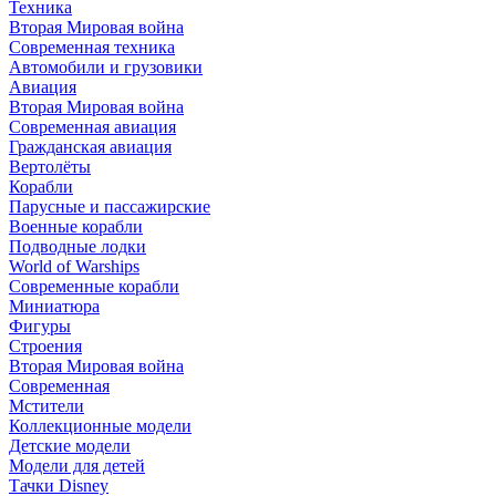
Техника
Вторая Мировая война
Современная техника
Автомобили и грузовики
Авиация
Вторая Мировая война
Современная авиация
Гражданская авиация
Вертолёты
Корабли
Парусные и пассажирские
Военные корабли
Подводные лодки
World of Warships
Современные корабли
Миниатюра
Фигуры
Строения
Вторая Мировая война
Современная
Мстители
Коллекционные модели
Детские модели
Модели для детей
Тачки Disney