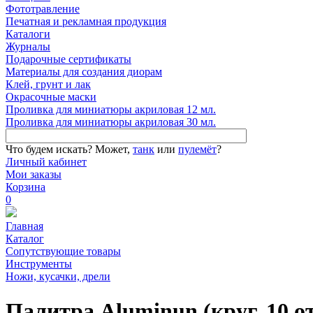
Фототравление
Печатная и рекламная продукция
Каталоги
Журналы
Подарочные сертификаты
Материалы для создания диорам
Клей, грунт и лак
Окрасочные маски
Проливка для миниатюры акриловая 12 мл.
Проливка для миниатюры акриловая 30 мл.
Что будем искать?
Может,
танк
или
пулемёт
?
Личный кабинет
Мои заказы
Корзина
0
Главная
Каталог
Сопутствующие товары
Инструменты
Ножи, кусачки, дрели
Палитра Aluminun (круг, 10 о