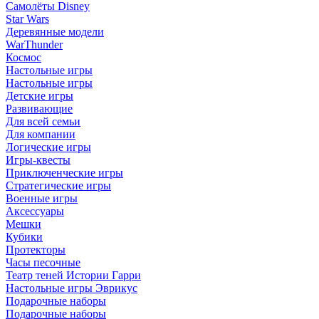
Самолёты Disney
Star Wars
Деревянные модели
WarThunder
Космос
Настольные игры
Настольные игры
Детские игры
Развивающие
Для всей семьи
Для компании
Логические игры
Игры-квесты
Приключенческие игры
Стратегические игры
Военные игры
Аксессуары
Мешки
Кубики
Протекторы
Часы песочные
Театр теней Истории Гарри
Настольные игры Эврикус
Подарочные наборы
Подарочные наборы