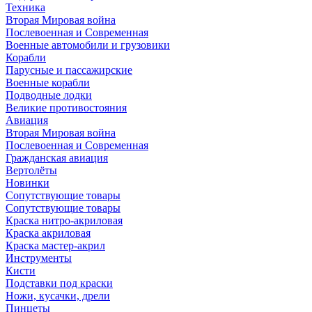
Техника
Вторая Мировая война
Послевоенная и Современная
Военные автомобили и грузовики
Корабли
Парусные и пассажирские
Военные корабли
Подводные лодки
Великие противостояния
Авиация
Вторая Мировая война
Послевоенная и Современная
Гражданская авиация
Вертолёты
Новинки
Сопутствующие товары
Сопутствующие товары
Краска нитро-акриловая
Краска акриловая
Краска мастер-акрил
Инструменты
Кисти
Подставки под краски
Ножи, кусачки, дрели
Пинцеты