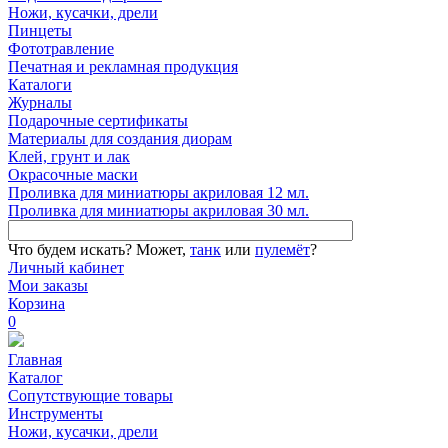
Ножи, кусачки, дрели
Пинцеты
Фототравление
Печатная и рекламная продукция
Каталоги
Журналы
Подарочные сертификаты
Материалы для создания диорам
Клей, грунт и лак
Окрасочные маски
Проливка для миниатюры акриловая 12 мл.
Проливка для миниатюры акриловая 30 мл.
Что будем искать?
Может,
танк
или
пулемёт
?
Личный кабинет
Мои заказы
Корзина
0
Главная
Каталог
Сопутствующие товары
Инструменты
Ножи, кусачки, дрели