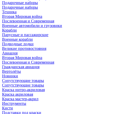
Подарочные наборы
Подарочные наборы
Техника
Вторая Мировая война
Послевоенная и Современная
Военные автомобили и грузовики
Корабли
Парусные и пассажирские
Военные корабли
Подводные лодки
Великие противостояния
Авиация
Вторая Мировая война
Послевоенная и Современная
Гражданская авиация
Вертолёты
Новинки
Сопутствующие товары
Сопутствующие товары
Краска нитро-акриловая
Краска акриловая
Краска мастер-акрил
Инструменты
Кисти
Подставки под краски