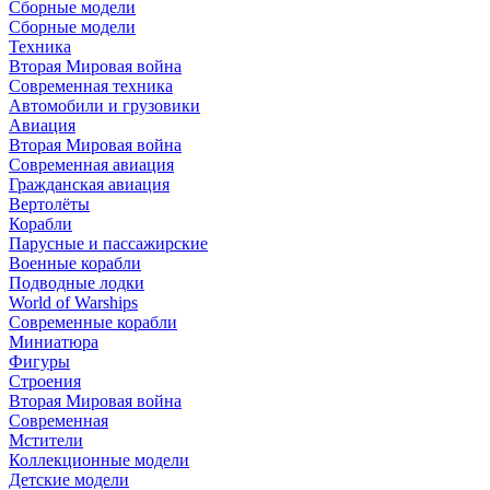
Сборные модели
Сборные модели
Техника
Вторая Мировая война
Современная техника
Автомобили и грузовики
Авиация
Вторая Мировая война
Современная авиация
Гражданская авиация
Вертолёты
Корабли
Парусные и пассажирские
Военные корабли
Подводные лодки
World of Warships
Современные корабли
Миниатюра
Фигуры
Строения
Вторая Мировая война
Современная
Мстители
Коллекционные модели
Детские модели