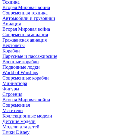
Техника
Вторая Мировая война
Современная техника
Автомобили и грузовики
Авиация
Вторая Мировая война
Современная авиация
Гражданская авиация
Вертолёты
Корабли
Парусные и пассажирские
Военные корабли
Подводные лодки
World of Warships
Современные корабли
Миниатюра
Фигуры
Строения
Вторая Мировая война
Современная
Мстители
Коллекционные модели
Детские модели
Модели для детей
Тачки Disney