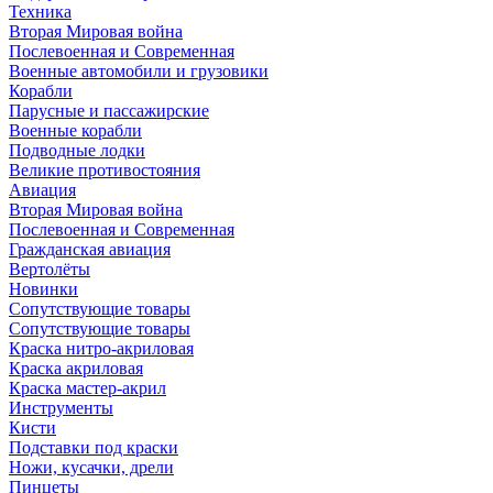
Техника
Вторая Мировая война
Послевоенная и Современная
Военные автомобили и грузовики
Корабли
Парусные и пассажирские
Военные корабли
Подводные лодки
Великие противостояния
Авиация
Вторая Мировая война
Послевоенная и Современная
Гражданская авиация
Вертолёты
Новинки
Сопутствующие товары
Сопутствующие товары
Краска нитро-акриловая
Краска акриловая
Краска мастер-акрил
Инструменты
Кисти
Подставки под краски
Ножи, кусачки, дрели
Пинцеты