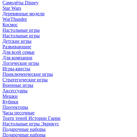
Самолёты Disney
Star Wars
Деревянные модели
WarThunder
Космос
Настольные игры
Настольные игры
Детские игры
Развивающие
Для всей семьи
Для компании
Логические игры
Игры-квесты
Приключенческие игры
Стратегические игры
Военные игры
Аксессуары
Мешки
Кубики
Протекторы
Часы песочные
Театр теней Истории Гарри
Настольные игры Эврикус
Подарочные наборы
Подарочные наборы