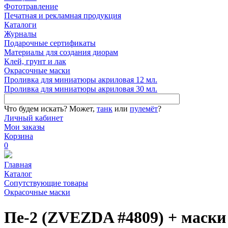
Фототравление
Печатная и рекламная продукция
Каталоги
Журналы
Подарочные сертификаты
Материалы для создания диорам
Клей, грунт и лак
Окрасочные маски
Проливка для миниатюры акриловая 12 мл.
Проливка для миниатюры акриловая 30 мл.
Что будем искать?
Может,
танк
или
пулемёт
?
Личный кабинет
Мои заказы
Корзина
0
Главная
Каталог
Сопутствующие товары
Окрасочные маски
Пе-2 (ZVEZDA #4809) + маски 