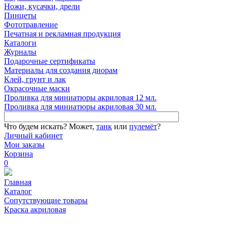
Ножи, кусачки, дрели
Пинцеты
Фототравление
Печатная и рекламная продукция
Каталоги
Журналы
Подарочные сертификаты
Материалы для создания диорам
Клей, грунт и лак
Окрасочные маски
Проливка для миниатюры акриловая 12 мл.
Проливка для миниатюры акриловая 30 мл.
Что будем искать?
Может,
танк
или
пулемёт
?
Личный кабинет
Мои заказы
Корзина
0
Главная
Каталог
Сопутствующие товары
Краска акриловая