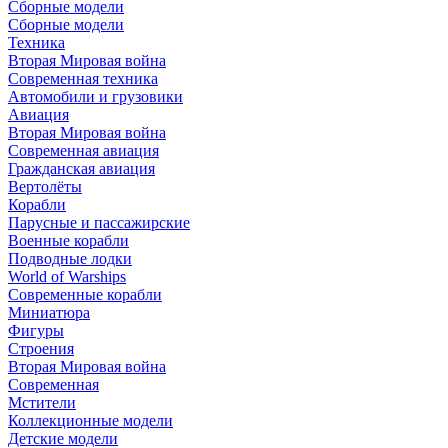
Сборные модели
Сборные модели
Техника
Вторая Мировая война
Современная техника
Автомобили и грузовики
Авиация
Вторая Мировая война
Современная авиация
Гражданская авиация
Вертолёты
Корабли
Парусные и пассажирские
Военные корабли
Подводные лодки
World of Warships
Современные корабли
Миниатюра
Фигуры
Строения
Вторая Мировая война
Современная
Мстители
Коллекционные модели
Детские модели