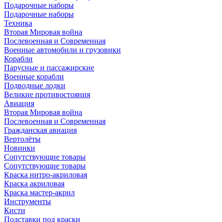
Подарочные наборы
Подарочные наборы
Техника
Вторая Мировая война
Послевоенная и Современная
Военные автомобили и грузовики
Корабли
Парусные и пассажирские
Военные корабли
Подводные лодки
Великие противостояния
Авиация
Вторая Мировая война
Послевоенная и Современная
Гражданская авиация
Вертолёты
Новинки
Сопутствующие товары
Сопутствующие товары
Краска нитро-акриловая
Краска акриловая
Краска мастер-акрил
Инструменты
Кисти
Подставки под краски