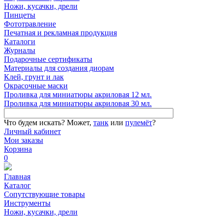
Ножи, кусачки, дрели
Пинцеты
Фототравление
Печатная и рекламная продукция
Каталоги
Журналы
Подарочные сертификаты
Материалы для создания диорам
Клей, грунт и лак
Окрасочные маски
Проливка для миниатюры акриловая 12 мл.
Проливка для миниатюры акриловая 30 мл.
Что будем искать?
Может,
танк
или
пулемёт
?
Личный кабинет
Мои заказы
Корзина
0
Главная
Каталог
Сопутствующие товары
Инструменты
Ножи, кусачки, дрели