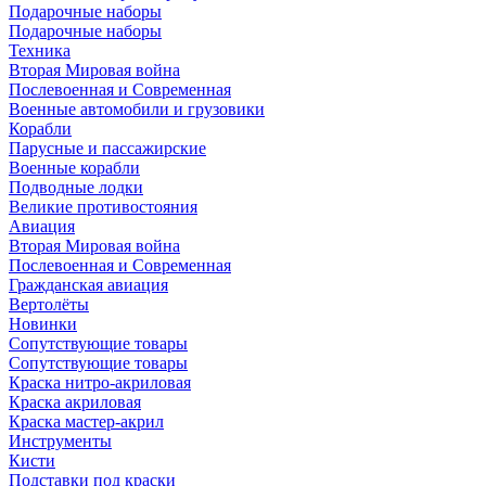
Подарочные наборы
Подарочные наборы
Техника
Вторая Мировая война
Послевоенная и Современная
Военные автомобили и грузовики
Корабли
Парусные и пассажирские
Военные корабли
Подводные лодки
Великие противостояния
Авиация
Вторая Мировая война
Послевоенная и Современная
Гражданская авиация
Вертолёты
Новинки
Сопутствующие товары
Сопутствующие товары
Краска нитро-акриловая
Краска акриловая
Краска мастер-акрил
Инструменты
Кисти
Подставки под краски