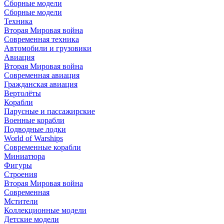
Сборные модели
Сборные модели
Техника
Вторая Мировая война
Современная техника
Автомобили и грузовики
Авиация
Вторая Мировая война
Современная авиация
Гражданская авиация
Вертолёты
Корабли
Парусные и пассажирские
Военные корабли
Подводные лодки
World of Warships
Современные корабли
Миниатюра
Фигуры
Строения
Вторая Мировая война
Современная
Мстители
Коллекционные модели
Детские модели