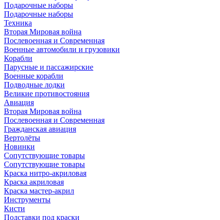
Подарочные наборы
Подарочные наборы
Техника
Вторая Мировая война
Послевоенная и Современная
Военные автомобили и грузовики
Корабли
Парусные и пассажирские
Военные корабли
Подводные лодки
Великие противостояния
Авиация
Вторая Мировая война
Послевоенная и Современная
Гражданская авиация
Вертолёты
Новинки
Сопутствующие товары
Сопутствующие товары
Краска нитро-акриловая
Краска акриловая
Краска мастер-акрил
Инструменты
Кисти
Подставки под краски