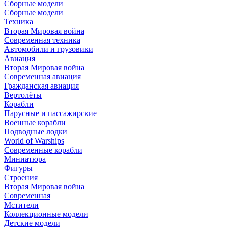
Сборные модели
Сборные модели
Техника
Вторая Мировая война
Современная техника
Автомобили и грузовики
Авиация
Вторая Мировая война
Современная авиация
Гражданская авиация
Вертолёты
Корабли
Парусные и пассажирские
Военные корабли
Подводные лодки
World of Warships
Современные корабли
Миниатюра
Фигуры
Строения
Вторая Мировая война
Современная
Мстители
Коллекционные модели
Детские модели