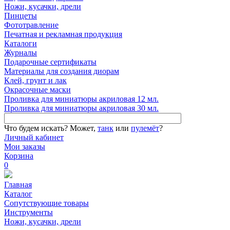
Ножи, кусачки, дрели
Пинцеты
Фототравление
Печатная и рекламная продукция
Каталоги
Журналы
Подарочные сертификаты
Материалы для создания диорам
Клей, грунт и лак
Окрасочные маски
Проливка для миниатюры акриловая 12 мл.
Проливка для миниатюры акриловая 30 мл.
Что будем искать?
Может,
танк
или
пулемёт
?
Личный кабинет
Мои заказы
Корзина
0
Главная
Каталог
Сопутствующие товары
Инструменты
Ножи, кусачки, дрели