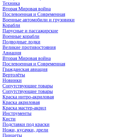
Техника
Вторая Мировая война
Послевоенная и Современная
Военные автомобили и грузовики
Корабли
Парусные и пассажирские
Военные корабли
Подводные лодки
Великие противостояния
Авиация
Вторая Мировая война
Послевоенная и Современная
Гражданская авиация
Вертолёты
Новинки
Сопутствующие товары
Сопутствующие товары
Краска нитро-акриловая
Краска акриловая
Краска мастер-акрил
Инструменты
Кисти
Подставки под краски
Ножи, кусачки, дрели
Пинцеты