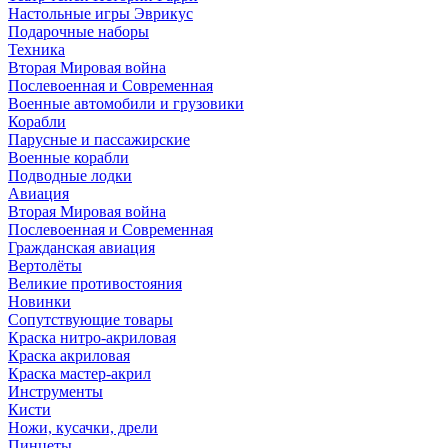
Настольные игры Эврикус
Подарочные наборы
Техника
Вторая Мировая война
Послевоенная и Современная
Военные автомобили и грузовики
Корабли
Парусные и пассажирские
Военные корабли
Подводные лодки
Авиация
Вторая Мировая война
Послевоенная и Современная
Гражданская авиация
Вертолёты
Великие противостояния
Новинки
Сопутствующие товары
Краска нитро-акриловая
Краска акриловая
Краска мастер-акрил
Инструменты
Кисти
Ножи, кусачки, дрели
Пинцеты