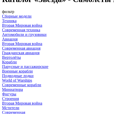
фильтр
Сборные модели
Техника
Вторая Мировая война
Современная техника
Автомобили и грузовики
Авиация
Вторая Мировая война
Современная авиация
Гражданская авиация
Вертолёты
Корабли
Парусные и пассажирские
Военные корабли
Подводные лодки
World of Warships
Современные корабли
Миниатюра
Фигуры
Строения
Вторая Мировая война
Мстители
Современная