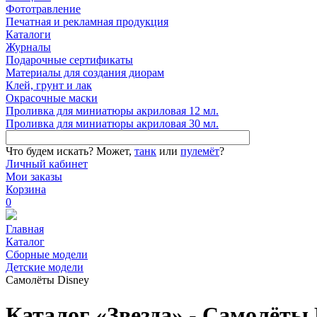
Фототравление
Печатная и рекламная продукция
Каталоги
Журналы
Подарочные сертификаты
Материалы для создания диорам
Клей, грунт и лак
Окрасочные маски
Проливка для миниатюры акриловая 12 мл.
Проливка для миниатюры акриловая 30 мл.
Что будем искать?
Может,
танк
или
пулемёт
?
Личный кабинет
Мои заказы
Корзина
0
Главная
Каталог
Сборные модели
Детские модели
Самолёты Disney
Каталог «Звезда» - Самолёты 