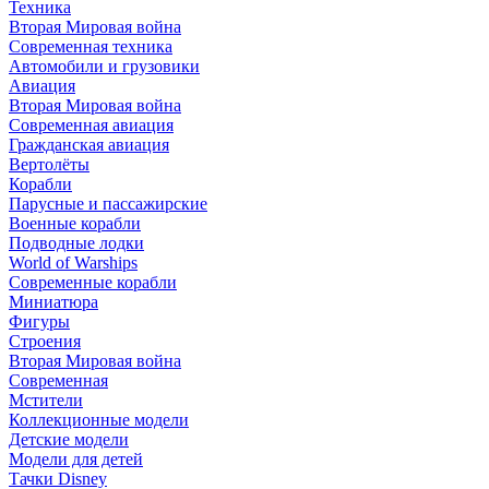
Техника
Вторая Мировая война
Современная техника
Автомобили и грузовики
Авиация
Вторая Мировая война
Современная авиация
Гражданская авиация
Вертолёты
Корабли
Парусные и пассажирские
Военные корабли
Подводные лодки
World of Warships
Современные корабли
Миниатюра
Фигуры
Строения
Вторая Мировая война
Современная
Мстители
Коллекционные модели
Детские модели
Модели для детей
Тачки Disney