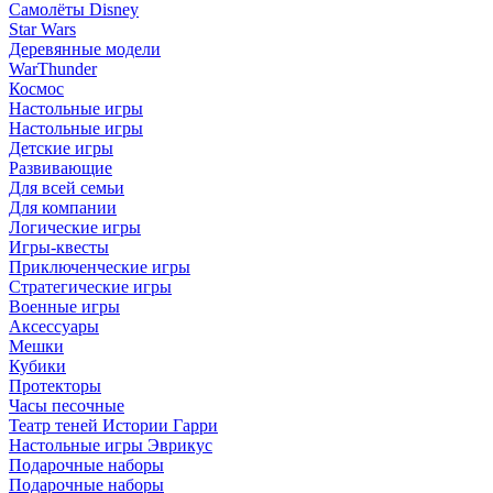
Самолёты Disney
Star Wars
Деревянные модели
WarThunder
Космос
Настольные игры
Настольные игры
Детские игры
Развивающие
Для всей семьи
Для компании
Логические игры
Игры-квесты
Приключенческие игры
Стратегические игры
Военные игры
Аксессуары
Мешки
Кубики
Протекторы
Часы песочные
Театр теней Истории Гарри
Настольные игры Эврикус
Подарочные наборы
Подарочные наборы