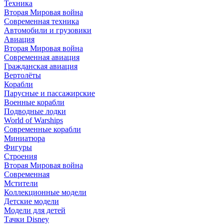
Техника
Вторая Мировая война
Современная техника
Автомобили и грузовики
Авиация
Вторая Мировая война
Современная авиация
Гражданская авиация
Вертолёты
Корабли
Парусные и пассажирские
Военные корабли
Подводные лодки
World of Warships
Современные корабли
Миниатюра
Фигуры
Строения
Вторая Мировая война
Современная
Мстители
Коллекционные модели
Детские модели
Модели для детей
Тачки Disney