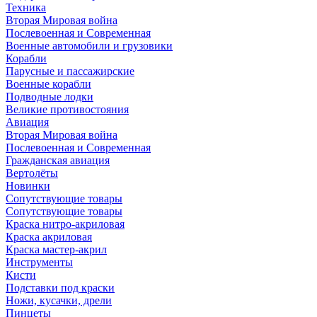
Техника
Вторая Мировая война
Послевоенная и Современная
Военные автомобили и грузовики
Корабли
Парусные и пассажирские
Военные корабли
Подводные лодки
Великие противостояния
Авиация
Вторая Мировая война
Послевоенная и Современная
Гражданская авиация
Вертолёты
Новинки
Сопутствующие товары
Сопутствующие товары
Краска нитро-акриловая
Краска акриловая
Краска мастер-акрил
Инструменты
Кисти
Подставки под краски
Ножи, кусачки, дрели
Пинцеты