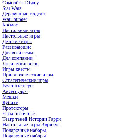
Самолёты Disney
Star Wars
Деревянные модели
WarThunder
Космос
Настольные игры
Настольные игры
Детские игры
Развивающие
Для всей семьи
Для компании
Логические игры
Игры-квесты
Приключенческие игры
Стратегические игры
Военные игры
Аксессуары
Мешки
Кубики
Протекторы
Часы песочные
Театр теней Истории Гарри
Настольные игры Эврикус
Подарочные наборы
Подарочные наборы