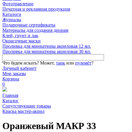
Фототравление
Печатная и рекламная продукция
Каталоги
Журналы
Подарочные сертификаты
Материалы для создания диорам
Клей, грунт и лак
Окрасочные маски
Проливка для миниатюры акриловая 12 мл.
Проливка для миниатюры акриловая 30 мл.
Что будем искать?
Может,
танк
или
пулемёт
?
Личный кабинет
Мои заказы
Корзина
0
Главная
Каталог
Сопутствующие товары
Краска мастер-акрил
Оранжевый МАКР 33