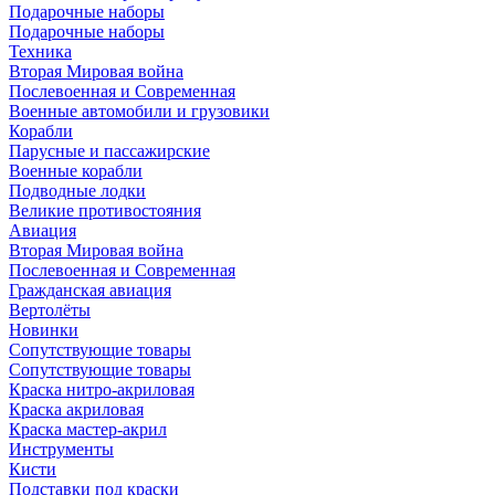
Подарочные наборы
Подарочные наборы
Техника
Вторая Мировая война
Послевоенная и Современная
Военные автомобили и грузовики
Корабли
Парусные и пассажирские
Военные корабли
Подводные лодки
Великие противостояния
Авиация
Вторая Мировая война
Послевоенная и Современная
Гражданская авиация
Вертолёты
Новинки
Сопутствующие товары
Сопутствующие товары
Краска нитро-акриловая
Краска акриловая
Краска мастер-акрил
Инструменты
Кисти
Подставки под краски