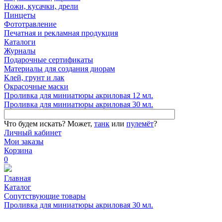
Ножи, кусачки, дрели
Пинцеты
Фототравление
Печатная и рекламная продукция
Каталоги
Журналы
Подарочные сертификаты
Материалы для создания диорам
Клей, грунт и лак
Окрасочные маски
Проливка для миниатюры акриловая 12 мл.
Проливка для миниатюры акриловая 30 мл.
Что будем искать?
Может,
танк
или
пулемёт
?
Личный кабинет
Мои заказы
Корзина
0
Главная
Каталог
Сопутствующие товары
Проливка для миниатюры акриловая 30 мл.