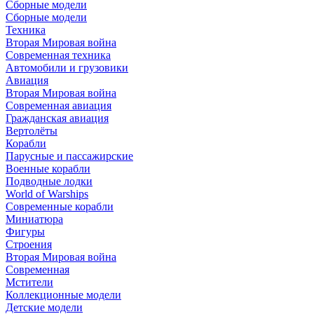
Сборные модели
Сборные модели
Техника
Вторая Мировая война
Современная техника
Автомобили и грузовики
Авиация
Вторая Мировая война
Современная авиация
Гражданская авиация
Вертолёты
Корабли
Парусные и пассажирские
Военные корабли
Подводные лодки
World of Warships
Современные корабли
Миниатюра
Фигуры
Строения
Вторая Мировая война
Современная
Мстители
Коллекционные модели
Детские модели