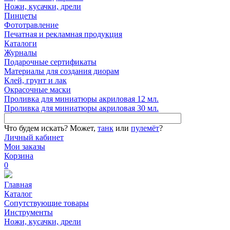
Ножи, кусачки, дрели
Пинцеты
Фототравление
Печатная и рекламная продукция
Каталоги
Журналы
Подарочные сертификаты
Материалы для создания диорам
Клей, грунт и лак
Окрасочные маски
Проливка для миниатюры акриловая 12 мл.
Проливка для миниатюры акриловая 30 мл.
Что будем искать?
Может,
танк
или
пулемёт
?
Личный кабинет
Мои заказы
Корзина
0
Главная
Каталог
Сопутствующие товары
Инструменты
Ножи, кусачки, дрели