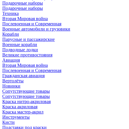
Подарочные наборы
Подарочные наборы
Техника
Вторая Мировая война
Послевоенная и Современная
Военные автомобили и грузовики
Корабли
Парусные и пассажирские
Военные корабли
Подводные лодки
Великие противостояния
Авиация
Вторая Мировая война
Послевоенная и Современная
Гражданская авиация
Вертолёты
Новинки
Сопутствующие товары
Сопутствующие товары
Краска нитро-акриловая
Краска акриловая
Краска мастер-акрил
Инструменты
Кисти
Подставки под краски