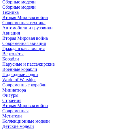
Сборные модели
Сборные модели
Техника
Вторая Мировая война
Современная техника
Автомобили и грузовики
Авиация
Вторая Мировая война
Современная авиация
Гражданская авиация
Вертолёты
Корабли
Парусные и пассажирские
Военные корабли
Подводные лодки
World of Warships
Современные корабли
Миниатюра
Фигуры
Строения
Вторая Мировая война
Современная
Мстители
Коллекционные модели
Детские модели