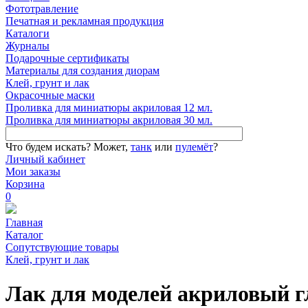
Фототравление
Печатная и рекламная продукция
Каталоги
Журналы
Подарочные сертификаты
Материалы для создания диорам
Клей, грунт и лак
Окрасочные маски
Проливка для миниатюры акриловая 12 мл.
Проливка для миниатюры акриловая 30 мл.
Что будем искать?
Может,
танк
или
пулемёт
?
Личный кабинет
Мои заказы
Корзина
0
Главная
Каталог
Сопутствующие товары
Клей, грунт и лак
Лак для моделей акриловый 