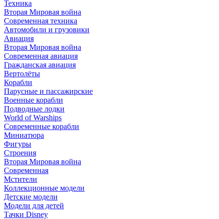
Техника
Вторая Мировая война
Современная техника
Автомобили и грузовики
Авиация
Вторая Мировая война
Современная авиация
Гражданская авиация
Вертолёты
Корабли
Парусные и пассажирские
Военные корабли
Подводные лодки
World of Warships
Современные корабли
Миниатюра
Фигуры
Строения
Вторая Мировая война
Современная
Мстители
Коллекционные модели
Детские модели
Модели для детей
Тачки Disney