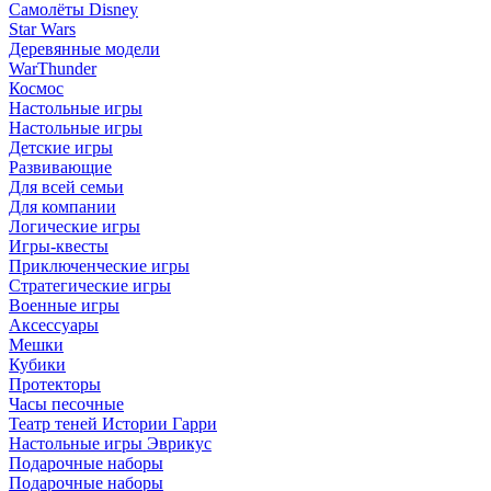
Самолёты Disney
Star Wars
Деревянные модели
WarThunder
Космос
Настольные игры
Настольные игры
Детские игры
Развивающие
Для всей семьи
Для компании
Логические игры
Игры-квесты
Приключенческие игры
Стратегические игры
Военные игры
Аксессуары
Мешки
Кубики
Протекторы
Часы песочные
Театр теней Истории Гарри
Настольные игры Эврикус
Подарочные наборы
Подарочные наборы