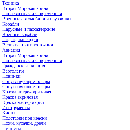
Техника
Вторая Мировая война
Послевоенная и Современная
Военные автомобили и грузовики
Корабли
Парусные и пассажирские
Военные корабли
Подводные лодки
Великие противостояния
Авиация
Вторая Мировая война
Послевоенная и Современная
Гражданская авиация
Вертолёты
Новинки
Сопутствующие товары
Сопутствующие товары
Краска нитро-акриловая
Краска акриловая
Краска мастер-акрил
Инструменты
Кисти
Подставки под краски
Ножи, кусачки, дрели
Пинцеты