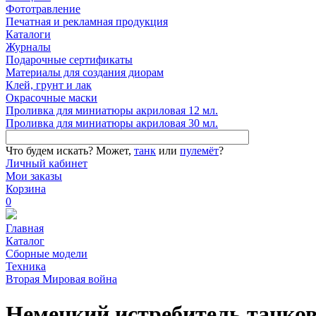
Фототравление
Печатная и рекламная продукция
Каталоги
Журналы
Подарочные сертификаты
Материалы для создания диорам
Клей, грунт и лак
Окрасочные маски
Проливка для миниатюры акриловая 12 мл.
Проливка для миниатюры акриловая 30 мл.
Что будем искать?
Может,
танк
или
пулемёт
?
Личный кабинет
Мои заказы
Корзина
0
Главная
Каталог
Сборные модели
Техника
Вторая Мировая война
Немецкий истребитель танко