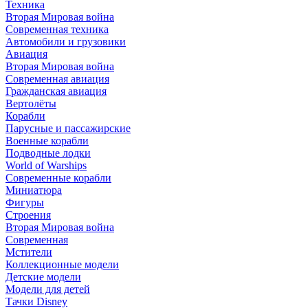
Техника
Вторая Мировая война
Современная техника
Автомобили и грузовики
Авиация
Вторая Мировая война
Современная авиация
Гражданская авиация
Вертолёты
Корабли
Парусные и пассажирские
Военные корабли
Подводные лодки
World of Warships
Современные корабли
Миниатюра
Фигуры
Строения
Вторая Мировая война
Современная
Мстители
Коллекционные модели
Детские модели
Модели для детей
Тачки Disney