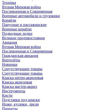
Техника
Вторая Мировая война
Послевоенная и Современная
Военные автомобили и грузовики
Корабли
Парусные и пассажирские
Военные корабли
Подводные лодки
Великие противостояния
Авиация
Вторая Мировая война
Послевоенная и Современная
Гражданская авиация
Вертолёты
Новинки
Сопутствующие товары
Сопутствующие товары
Краска нитро-акриловая
Краска акриловая
Краска мастер-акрил
Инструменты
Кисти
Подставки под краски
Ножи, кусачки, дрели
Пинцеты