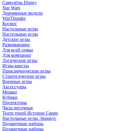
Самолёты Disney
Star Wars
Деревянные модели
WarThunder
Космос
Настольные игры
Настольные игры
Детские игры
Развивающие
Для всей семьи
Для компании
Логические игры
Игры-квесты
Приключенческие игры
Стратегические игры
Военные игры
Аксессуары
Мешки
Кубики
Протекторы
Часы песочные
Театр теней Истории Гарри
Настольные игры Эврикус
Подарочные наборы
Подарочные наборы