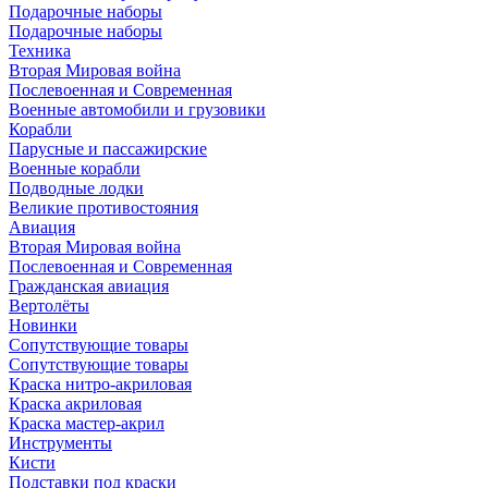
Подарочные наборы
Подарочные наборы
Техника
Вторая Мировая война
Послевоенная и Современная
Военные автомобили и грузовики
Корабли
Парусные и пассажирские
Военные корабли
Подводные лодки
Великие противостояния
Авиация
Вторая Мировая война
Послевоенная и Современная
Гражданская авиация
Вертолёты
Новинки
Сопутствующие товары
Сопутствующие товары
Краска нитро-акриловая
Краска акриловая
Краска мастер-акрил
Инструменты
Кисти
Подставки под краски