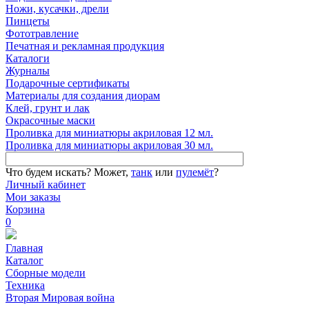
Ножи, кусачки, дрели
Пинцеты
Фототравление
Печатная и рекламная продукция
Каталоги
Журналы
Подарочные сертификаты
Материалы для создания диорам
Клей, грунт и лак
Окрасочные маски
Проливка для миниатюры акриловая 12 мл.
Проливка для миниатюры акриловая 30 мл.
Что будем искать?
Может,
танк
или
пулемёт
?
Личный кабинет
Мои заказы
Корзина
0
Главная
Каталог
Сборные модели
Техника
Вторая Мировая война