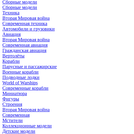
Сборные модели
Сборные модели
Техника
Вторая Мировая война
Современная техника
Автомобили и грузовики
Авиация
Вторая Мировая война
Современная авиация
Гражданская авиация
Вертолёты
Корабли
Парусные и пассажирские
Военные корабли
Подводные лодки
World of Warships
Современные корабли
Миниатюра
Фигуры
Строения
Вторая Мировая война
Современная
Мстители
Коллекционные модели
Детские модели