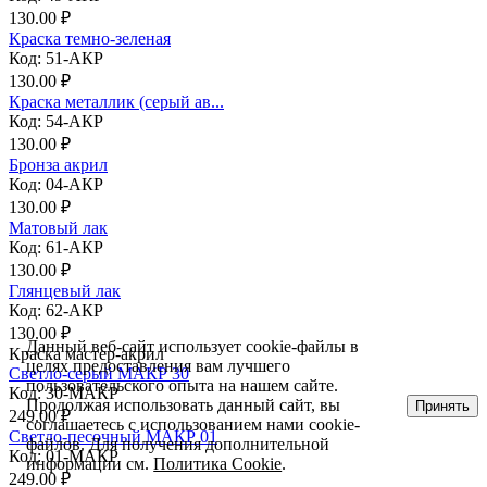
130.00 ₽
Краска темно-зеленая
Код: 51-АКР
130.00 ₽
Краска металлик (серый ав...
Код: 54-АКР
130.00 ₽
Бронза акрил
Код: 04-АКР
130.00 ₽
Матовый лак
Код: 61-АКР
130.00 ₽
Глянцевый лак
Код: 62-АКР
130.00 ₽
Данный веб-сайт использует cookie-файлы в
Краска мастер-акрил
целях предоставления вам лучшего
Светло-серый МАКР 30
пользовательского опыта на нашем сайте.
Код: 30-МАКР
Продолжая использовать данный сайт, вы
Принять
249.00 ₽
соглашаетесь с использованием нами cookie-
Светло-песочный МАКР 01
файлов. Для получения дополнительной
Код: 01-МАКР
информации см.
Политика Cookie
.
249.00 ₽