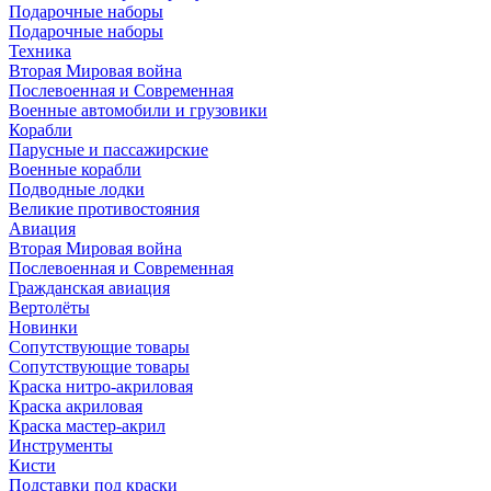
Подарочные наборы
Подарочные наборы
Техника
Вторая Мировая война
Послевоенная и Современная
Военные автомобили и грузовики
Корабли
Парусные и пассажирские
Военные корабли
Подводные лодки
Великие противостояния
Авиация
Вторая Мировая война
Послевоенная и Современная
Гражданская авиация
Вертолёты
Новинки
Сопутствующие товары
Сопутствующие товары
Краска нитро-акриловая
Краска акриловая
Краска мастер-акрил
Инструменты
Кисти
Подставки под краски