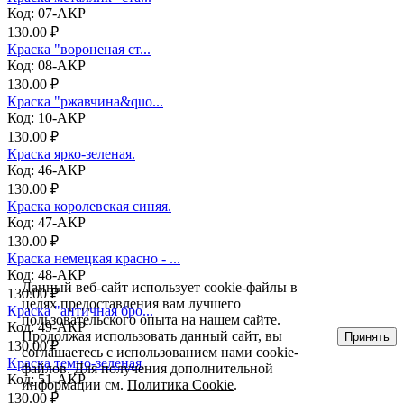
Код: 07-АКР
130.00 ₽
Краска "вороненая ст...
Код: 08-АКР
130.00 ₽
Краска "ржавчина&quo...
Код: 10-АКР
130.00 ₽
Краска ярко-зеленая.
Код: 46-АКР
130.00 ₽
Краска королевская синяя.
Код: 47-АКР
130.00 ₽
Краска немецкая красно - ...
Код: 48-АКР
Данный веб-сайт использует cookie-файлы в
130.00 ₽
целях предоставления вам лучшего
Краска "античная бро...
пользовательского опыта на нашем сайте.
Код: 49-АКР
Продолжая использовать данный сайт, вы
Принять
130.00 ₽
соглашаетесь с использованием нами cookie-
Краска темно-зеленая
файлов. Для получения дополнительной
Код: 51-АКР
информации см.
Политика Cookie
.
130.00 ₽