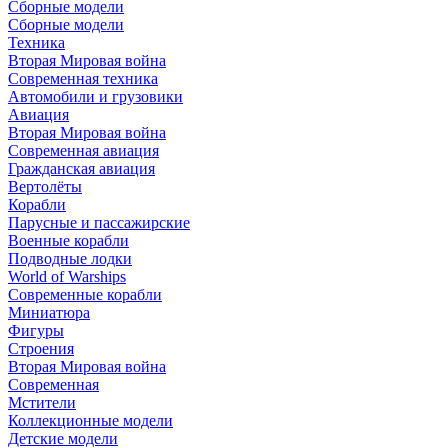
Сборные модели
Сборные модели
Техника
Вторая Мировая война
Современная техника
Автомобили и грузовики
Авиация
Вторая Мировая война
Современная авиация
Гражданская авиация
Вертолёты
Корабли
Парусные и пассажирские
Военные корабли
Подводные лодки
World of Warships
Современные корабли
Миниатюра
Фигуры
Строения
Вторая Мировая война
Современная
Мстители
Коллекционные модели
Детские модели