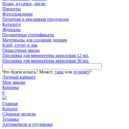
Ножи, кусачки, дрели
Пинцеты
Фототравление
Печатная и рекламная продукция
Каталоги
Журналы
Подарочные сертификаты
Материалы для создания диорам
Клей, грунт и лак
Окрасочные маски
Проливка для миниатюры акриловая 12 мл.
Проливка для миниатюры акриловая 30 мл.
Что будем искать?
Может,
танк
или
пулемёт
?
Личный кабинет
Мои заказы
Корзина
0
Главная
Каталог
Сборные модели
Техника
Автомобили и грузовики