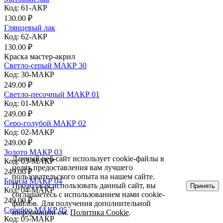
Код: 61-АКР
130.00 ₽
Глянцевый лак
Код: 62-АКР
130.00 ₽
Краска мастер-акрил
Светло-серый МАКР 30
Код: 30-МАКР
249.00 ₽
Светло-песочный МАКР 01
Код: 01-МАКР
249.00 ₽
Серо-голубой МАКР 02
Код: 02-МАКР
249.00 ₽
Золото МАКР 03
Данный веб-сайт использует cookie-файлы в
Код: 03-МАКР
целях предоставления вам лучшего
249.00 ₽
пользовательского опыта на нашем сайте.
Бронза МАКР 04
Продолжая использовать данный сайт, вы
Принять
Код: 04-МАКР
соглашаетесь с использованием нами cookie-
249.00 ₽
файлов. Для получения дополнительной
Серебро МАКР 05
информации см.
Политика Cookie
.
Код: 05-МАКР