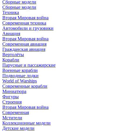
Сборные модели
Сборные модели
Техника
Вторая Мировая война
Современная техника
Автомобили и грузовики
Авиация
Вторая Мировая война
Современная авиация
Гражданская авиация
Вертолёты
Корабли
Парусные и пассажирские
Военные корабли
Подводные лодки
World of Warships
Современные корабли
Миниатюра
Фигуры
Строения
Вторая Мировая война
Современная
Мстители
Коллекционные модели
Детские модели