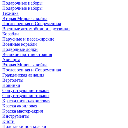
Подарочные наборы
Подарочные наборы
Техника
Вторая Мировая война
Послевоенная и Современная
Военные автомобили и грузовики
Корабли
Парусные и пассажирские
Военные корабли
Подводные лодки
Великие противостояния
Авиация
Вторая Мировая война
Послевоенная и Современная
Гражданская авиация
Вертолёты
Новинки
Сопутствующие товары
Сопутствующие товары
Краска нитро-акриловая
Краска акриловая
Краска мастер-акрил
Инструменты
Кисти
Подставки под краски