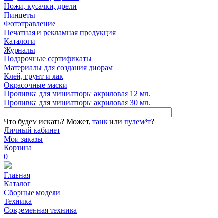
Ножи, кусачки, дрели
Пинцеты
Фототравление
Печатная и рекламная продукция
Каталоги
Журналы
Подарочные сертификаты
Материалы для создания диорам
Клей, грунт и лак
Окрасочные маски
Проливка для миниатюры акриловая 12 мл.
Проливка для миниатюры акриловая 30 мл.
Что будем искать?
Может,
танк
или
пулемёт
?
Личный кабинет
Мои заказы
Корзина
0
Главная
Каталог
Сборные модели
Техника
Современная техника