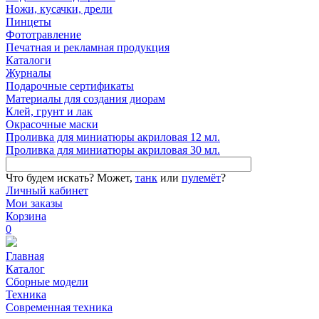
Ножи, кусачки, дрели
Пинцеты
Фототравление
Печатная и рекламная продукция
Каталоги
Журналы
Подарочные сертификаты
Материалы для создания диорам
Клей, грунт и лак
Окрасочные маски
Проливка для миниатюры акриловая 12 мл.
Проливка для миниатюры акриловая 30 мл.
Что будем искать?
Может,
танк
или
пулемёт
?
Личный кабинет
Мои заказы
Корзина
0
Главная
Каталог
Сборные модели
Техника
Современная техника