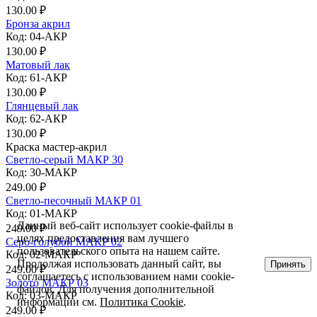
130.00 ₽
Бронза акрил
Код: 04-АКР
130.00 ₽
Матовый лак
Код: 61-АКР
130.00 ₽
Глянцевый лак
Код: 62-АКР
130.00 ₽
Краска мастер-акрил
Светло-серый МАКР 30
Код: 30-МАКР
249.00 ₽
Светло-песочный МАКР 01
Код: 01-МАКР
Данный веб-сайт использует cookie-файлы в
249.00 ₽
целях предоставления вам лучшего
Серо-голубой МАКР 02
пользовательского опыта на нашем сайте.
Код: 02-МАКР
Продолжая использовать данный сайт, вы
Принять
249.00 ₽
соглашаетесь с использованием нами cookie-
Золото МАКР 03
файлов. Для получения дополнительной
Код: 03-МАКР
информации см.
Политика Cookie
.
249.00 ₽