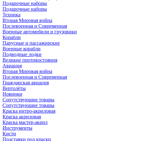
Подарочные наборы
Подарочные наборы
Техника
Вторая Мировая война
Послевоенная и Современная
Военные автомобили и грузовики
Корабли
Парусные и пассажирские
Военные корабли
Подводные лодки
Великие противостояния
Авиация
Вторая Мировая война
Послевоенная и Современная
Гражданская авиация
Вертолёты
Новинки
Сопутствующие товары
Сопутствующие товары
Краска нитро-акриловая
Краска акриловая
Краска мастер-акрил
Инструменты
Кисти
Подставки под краски