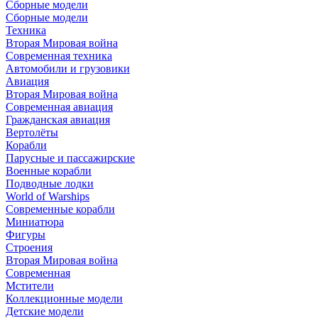
Сборные модели
Сборные модели
Техника
Вторая Мировая война
Современная техника
Автомобили и грузовики
Авиация
Вторая Мировая война
Современная авиация
Гражданская авиация
Вертолёты
Корабли
Парусные и пассажирские
Военные корабли
Подводные лодки
World of Warships
Современные корабли
Миниатюра
Фигуры
Строения
Вторая Мировая война
Современная
Мстители
Коллекционные модели
Детские модели