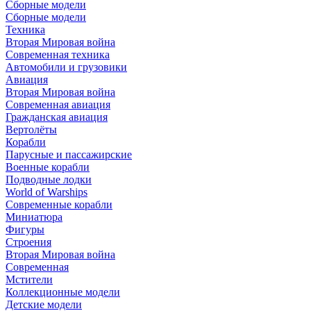
Сборные модели
Сборные модели
Техника
Вторая Мировая война
Современная техника
Автомобили и грузовики
Авиация
Вторая Мировая война
Современная авиация
Гражданская авиация
Вертолёты
Корабли
Парусные и пассажирские
Военные корабли
Подводные лодки
World of Warships
Современные корабли
Миниатюра
Фигуры
Строения
Вторая Мировая война
Современная
Мстители
Коллекционные модели
Детские модели