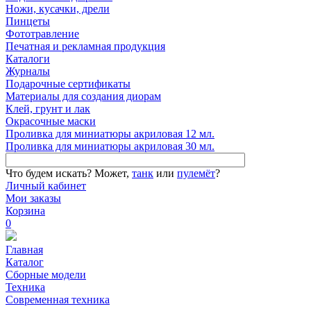
Ножи, кусачки, дрели
Пинцеты
Фототравление
Печатная и рекламная продукция
Каталоги
Журналы
Подарочные сертификаты
Материалы для создания диорам
Клей, грунт и лак
Окрасочные маски
Проливка для миниатюры акриловая 12 мл.
Проливка для миниатюры акриловая 30 мл.
Что будем искать?
Может,
танк
или
пулемёт
?
Личный кабинет
Мои заказы
Корзина
0
Главная
Каталог
Сборные модели
Техника
Современная техника